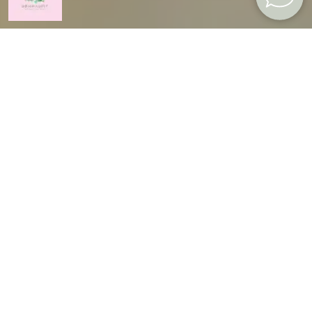
Заказ через площадку - это
удобно и безопасно!
Безопасная оплата - банк зарезервирует деньги на Вашей карте.
Мы получим их, только когда вы проверите и примете посылку.
Бесплатный возврат - вы сможете проверить товар при получении.
Если с товаром будут какие-то проблемы, площадка вернет Вам деньги
даже за доставку.