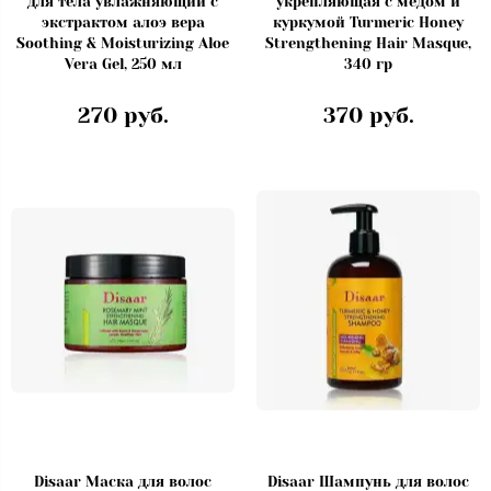
для тела увлажняющий с
укрепляющая с мёдом и
экстрактом алоэ вера
куркумой Turmeric Honey
Soothing & Moisturizing Aloe
Strengthening Hair Masque,
Vera Gel, 250 мл
340 гр
270 руб.
370 руб.
Disaar Маска для волос
Disaar Шампунь для волос