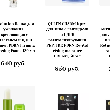
olution Пенка для
QUEEN CHARM Крем
умывания
для лица с пептидами
Анти
укрепляющая с
и ПДРН
для 
ллагеном и ПДРН
ревитализирующий
и 
agen PDRN Firming
PEPTIDE PDRN Revital
Retin
nsing Foam, 120 мл
rising moisture
An
CREAM, 50 мл
640 руб.
850 руб.