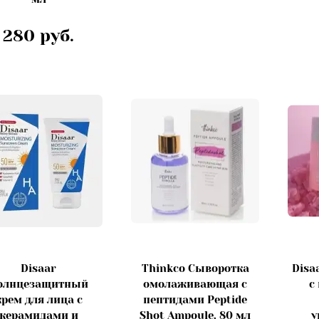
280 руб.
Disaar
Thinkco Сыворотка
Disa
олнцезащитный
омолаживающая с
с
крем для лица с
пептидами Peptide
керамидами и
Shot Ampoule, 80 мл
у