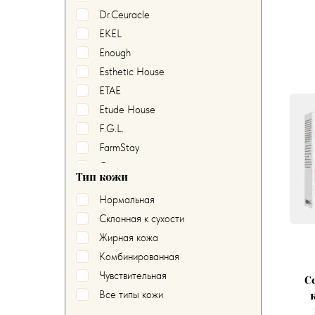
Dr.Ceuracle
EKEL
Enough
Esthetic House
ETAE
Etude House
F.G.L.
FarmStay
Grace
Тип кожи
GuanJing
Нормальная
HCHANA
Склонная к сухости
HEIMISH
Жирная кожа
HOSHI
Комбинированная
HYMEYS
Чувствительная
С
IMAGES
Все типы кожи
ISME