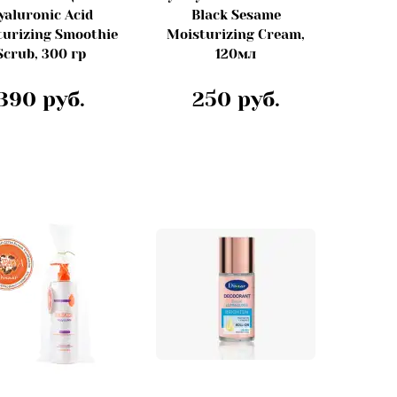
yaluronic Acid
Black Sesame
turizing Smoothie
Moisturizing Cream,
Scrub, 300 гр
120мл
390 руб.
250 руб.