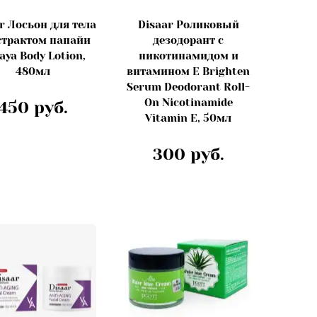
r Лосьон для тела
Disaar Роликовый
страктом папайи
дезодорант с
aya Body Lotion,
никотинамидом и
480мл
витамином Е Brighten
Serum Deodorant Roll-
On Nicotinamide
450 руб.
Vitamin E, 50мл
300 руб.