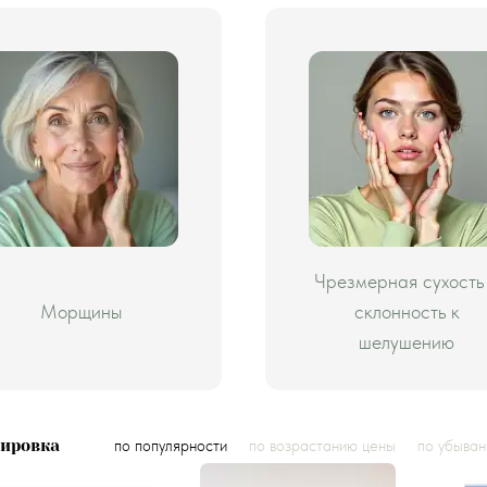
Чрезмерная сухость
Морщины
склонность к
шелушению
тировка
по популярности
по возрастанию цены
по убыва