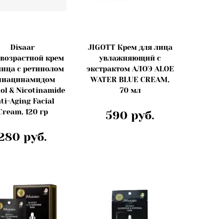
Disaar
JIGOTT Крем для лица
возрастной крем
увлажняющий с
лица с ретинолом
экстрактом АЛОЭ ALOE
ниацинамидом
WATER BLUE CREAM,
ol & Nicotinamide
70 мл
ti-Aging Facial
Cream, 120 гр
590 руб.
280 руб.