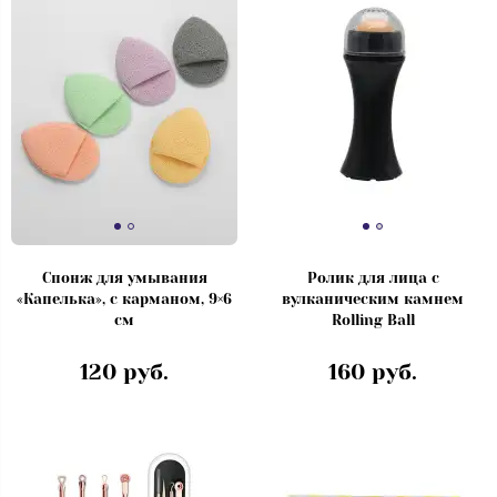
Спонж для умывания
Ролик для лица с
«Капелька», с карманом, 9×6
вулканическим камнем
см
Rolling Ball
120 руб.
160 руб.