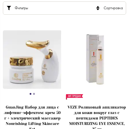
Фильтры
Сортировка
GuanJing Набор для лица с
VEZE Роликовый аппликатор
лифтинг-эффектом: крем 50
для кожи вокруг глаз с
г + электрический массажер
пептидами PEPTIDES
Nourishing Lifting Skincare
MOISTURIZING EYE ESSENCE,