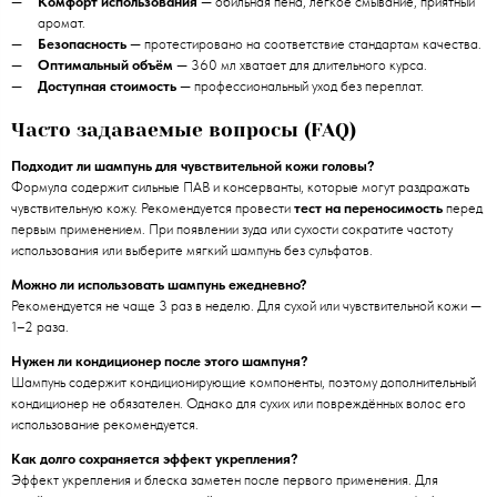
Комфорт использования
— обильная пена, лёгкое смывание, приятный
аромат.
Безопасность
— протестировано на соответствие стандартам качества.
Оптимальный объём
— 360 мл хватает для длительного курса.
Доступная стоимость
— профессиональный уход без переплат.
Часто задаваемые вопросы (FAQ)
Подходит ли шампунь для чувствительной кожи головы?
Формула содержит сильные ПАВ и консерванты, которые могут раздражать
чувствительную кожу. Рекомендуется провести
тест на переносимость
перед
первым применением. При появлении зуда или сухости сократите частоту
использования или выберите мягкий шампунь без сульфатов.
Можно ли использовать шампунь ежедневно?
Рекомендуется не чаще 3 раз в неделю. Для сухой или чувствительной кожи —
1–2 раза.
Нужен ли кондиционер после этого шампуня?
Шампунь содержит кондиционирующие компоненты, поэтому дополнительный
кондиционер не обязателен. Однако для сухих или повреждённых волос его
использование рекомендуется.
Как долго сохраняется эффект укрепления?
Эффект укрепления и блеска заметен после первого применения. Для