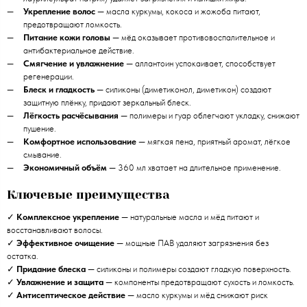
Укрепление волос
— масла куркумы, кокоса и жожоба питают,
предотвращают ломкость.
Питание кожи головы
— мёд оказывает противовоспалительное и
антибактериальное действие.
Смягчение и увлажнение
— аллантоин успокаивает, способствует
регенерации.
Блеск и гладкость
— силиконы (диметиконол, диметикон) создают
защитную плёнку, придают зеркальный блеск.
Лёгкость расчёсывания
— полимеры и гуар облегчают укладку, снижают
пушение.
Комфортное использование
— мягкая пена, приятный аромат, лёгкое
смывание.
Экономичный объём
— 360 мл хватает на длительное применение.
Ключевые преимущества
✓
Комплексное укрепление
— натуральные масла и мёд питают и
восстанавливают волосы.
✓
Эффективное очищение
— мощные ПАВ удаляют загрязнения без
остатка.
✓
Придание блеска
— силиконы и полимеры создают гладкую поверхность.
✓
Увлажнение и защита
— компоненты предотвращают сухость и ломкость.
✓
Антисептическое действие
— масло куркумы и мёд снижают риск