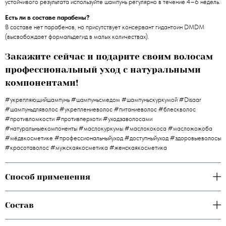
устойчивого результата используйте шампунь регулярно в течение 4–6 недель.
Есть ли в составе парабены?
В составе нет парабенов, но присутствует консервант гидантоин DMDM
(высвобождает формальдегид в малых количествах).
Закажите сейчас и подарите своим волосам
профессиональный уход с натуральными
компонентами!
#укрепляющийшампунь #шампуньсмедом #шампуньскуркумой #Disaar
#шампуньдляволос #укреплениеволос #питаниеволос #блескволос
#противломкости #противперхоти #уходзаволосами
#натуральныекомпоненты #маслокуркумы #маслококоса #масложожоба
#мёдвкосметике #профессиональныйуход #доступныйуход #здоровыеволосы
#красотаволос #мужскаякосметика #женскаякосметика
Способ применения
Состав