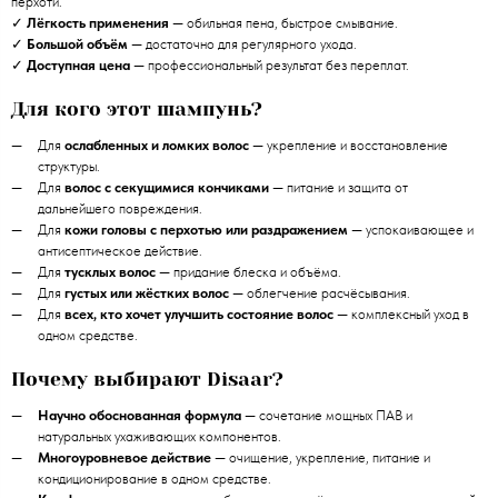
перхоти.
✓
Лёгкость применения
— обильная пена, быстрое смывание.
✓
Большой объём
— достаточно для регулярного ухода.
✓
Доступная цена
— профессиональный результат без переплат.
Для кого этот шампунь?
Для
ослабленных и ломких волос
— укрепление и восстановление
структуры.
Для
волос с секущимися кончиками
— питание и защита от
дальнейшего повреждения.
Для
кожи головы с перхотью или раздражением
— успокаивающее и
антисептическое действие.
Для
тусклых волос
— придание блеска и объёма.
Для
густых или жёстких волос
— облегчение расчёсывания.
Для
всех, кто хочет улучшить состояние волос
— комплексный уход в
одном средстве.
Почему выбирают Disaar?
Научно обоснованная формула
— сочетание мощных ПАВ и
натуральных ухаживающих компонентов.
Многоуровневое действие
— очищение, укрепление, питание и
кондиционирование в одном средстве.