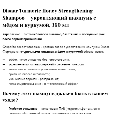
Disaar Turmeric Honey Strengthening
Shampoo — укрепляющий шампунь с
мёдом и куркумой, 360 мл
Укрепление + питание: волосы сильные, блестящие и послушные уже
после первых применений
Откройте секрет здоровых и крепких волос с укрепляющим шампунем Disaar.
Формула с
натуральными маслами, мёдом и куркумой
обеспечивает:
эффективное очищение без пересушивания;
укрепление волосяных стержней и снижение ломкости;
интенсивное питание и увлажнение кожи головы;
придание блеска и гладкости;
уменьшение перхоти и раздражения;
лёгкость расчёсывания и антистатический эффект.
Почему этот шампунь должен быть в вашем
уходе?
Глубокое очищение
— комбинация ПАВ (лауретсульфат аммония,
лаурилсульфат натрия) удаляет загрязнения и излишки жира.