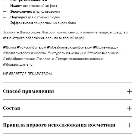
Имеет
освежающий эффект
Экономично
в использовании
Подходит
для активных людей
Эффективен
при различных видах боли
Закажите Banna Snake Thai Balm прямо сейчас и получите мощное средство
для быстрого облегчения боли по выгодной цене!
#Banna #тайскийбальзам #обезболивающийбальзам #боливмышцах
#боливсуставах #массаж #натуральнаямедицина #тайскаямедицина
#обезболивающее #здоровье #спортивноевосстановление
#бальзамдлятела
НЕ ЯВЛЯЕТСЯ ЛЕКАРСТВОМ
Способ применения
Состав
Правила первого использования косметики