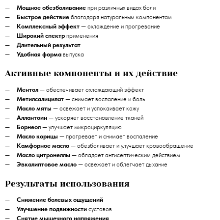
Мощное обезболивание
при различных видах боли
Быстрое действие
благодаря натуральным компонентам
Комплексный эффект
— охлаждение и прогревание
Широкий спектр
применения
Длительный результат
Удобная форма
выпуска
Активные компоненты и их действие
Ментол
— обеспечивает охлаждающий эффект
Метилсалицилат
— снимает воспаление и боль
Масло мяты
— освежает и успокаивает кожу
Аллантоин
— ускоряет восстановление тканей
Борнеол
— улучшает микроциркуляцию
Масло корицы
— прогревает и снимает воспаление
Камфорное масло
— обезболивает и улучшает кровообращение
Масло цитронеллы
— обладает антисептическим действием
Эвкалиптовое масло
— освежает и облегчает дыхание
Результаты использования
Снижение болевых ощущений
Улучшение подвижности
суставов
Снятие мышечного напряжения