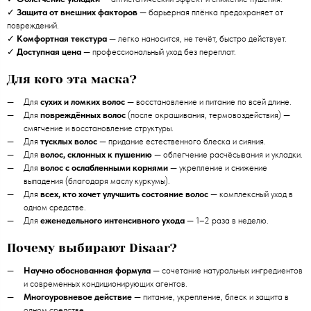
✓
Защита от внешних факторов
— барьерная плёнка предохраняет от
повреждений.
✓
Комфортная текстура
— легко наносится, не течёт, быстро действует.
✓
Доступная цена
— профессиональный уход без переплат.
Для кого эта маска?
Для
сухих и ломких волос
— восстановление и питание по всей длине.
Для
повреждённых волос
(после окрашивания, термовоздействия) —
смягчение и восстановление структуры.
Для
тусклых волос
— придание естественного блеска и сияния.
Для
волос, склонных к пушению
— облегчение расчёсывания и укладки.
Для
волос с ослабленными корнями
— укрепление и снижение
выпадения (благодаря маслу куркумы).
Для
всех, кто хочет улучшить состояние волос
— комплексный уход в
одном средстве.
Для
еженедельного интенсивного ухода
— 1–2 раза в неделю.
Почему выбирают Disaar?
Научно обоснованная формула
— сочетание натуральных ингредиентов
и современных кондиционирующих агентов.
Многоуровневое действие
— питание, укрепление, блеск и защита в
одном средстве.