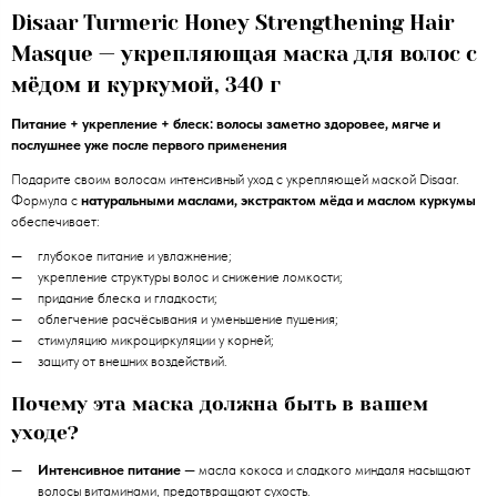
Disaar Turmeric Honey Strengthening Hair
Masque — укрепляющая маска для волос с
мёдом и куркумой, 340 г
Питание + укрепление + блеск: волосы заметно здоровее, мягче и
послушнее уже после первого применения
Подарите своим волосам интенсивный уход с укрепляющей маской Disaar.
Формула с
натуральными маслами, экстрактом мёда и маслом куркумы
обеспечивает:
глубокое питание и увлажнение;
укрепление структуры волос и снижение ломкости;
придание блеска и гладкости;
облегчение расчёсывания и уменьшение пушения;
стимуляцию микроциркуляции у корней;
защиту от внешних воздействий.
Почему эта маска должна быть в вашем
уходе?
Интенсивное питание
— масла кокоса и сладкого миндаля насыщают
волосы витаминами, предотвращают сухость.