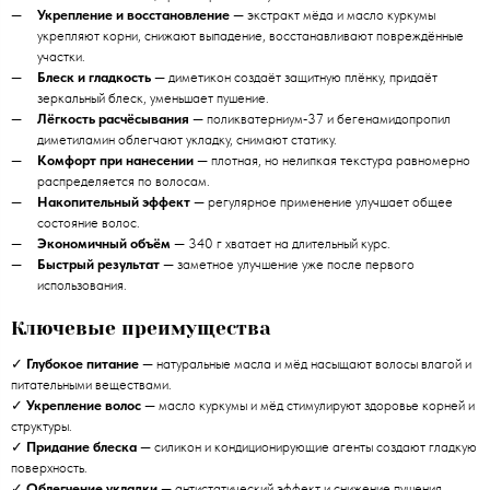
Укрепление и восстановление
— экстракт мёда и масло куркумы
укрепляют корни, снижают выпадение, восстанавливают повреждённые
участки.
Блеск и гладкость
— диметикон создаёт защитную плёнку, придаёт
зеркальный блеск, уменьшает пушение.
Лёгкость расчёсывания
— поликватерниум‑37 и бегенамидопропил
диметиламин облегчают укладку, снимают статику.
Комфорт при нанесении
— плотная, но нелипкая текстура равномерно
распределяется по волосам.
Накопительный эффект
— регулярное применение улучшает общее
состояние волос.
Экономичный объём
— 340 г хватает на длительный курс.
Быстрый результат
— заметное улучшение уже после первого
использования.
Ключевые преимущества
✓
Глубокое питание
— натуральные масла и мёд насыщают волосы влагой и
питательными веществами.
✓
Укрепление волос
— масло куркумы и мёд стимулируют здоровье корней и
структуры.
✓
Придание блеска
— силикон и кондиционирующие агенты создают гладкую
поверхность.
✓
Облегчение укладки
— антистатический эффект и снижение пушения.