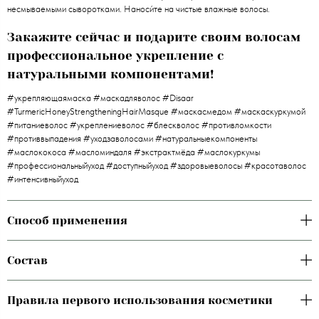
несмываемыми сыворотками. Наноси́те на чистые влажные волосы.
Закажите сейчас и подарите своим волосам
профессиональное укрепление с
натуральными компонентами!
#укрепляющаямаска #маскадляволос #Disaar
#TurmericHoneyStrengtheningHairMasque #маскасмедом #маскаскуркумой
#питаниеволос #укреплениеволос #блескволос #противломкости
#противвыпадения #уходзаволосами #натуральныекомпоненты
#маслококоса #масломиндаля #экстрактмёда #маслокуркумы
#профессиональныйуход #доступныйуход #здоровыеволосы #красотаволос
#интенсивныйуход
Способ применения
Состав
Правила первого использования косметики