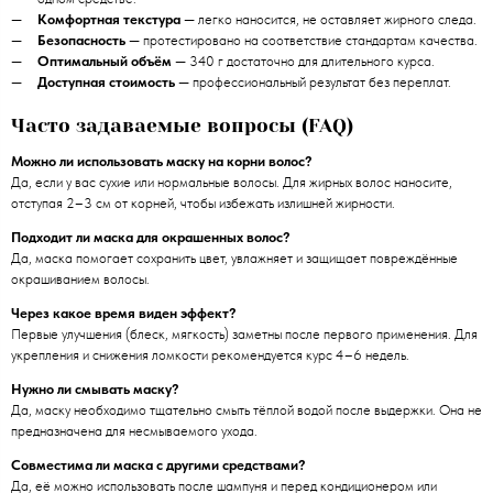
Комфортная текстура
— легко наносится, не оставляет жирного следа.
Безопасность
— протестировано на соответствие стандартам качества.
Оптимальный объём
— 340 г достаточно для длительного курса.
Доступная стоимость
— профессиональный результат без переплат.
Часто задаваемые вопросы (FAQ)
Можно ли использовать маску на корни волос?
Да, если у вас сухие или нормальные волосы. Для жирных волос наносите,
отступая 2–3 см от корней, чтобы избежать излишней жирности.
Подходит ли маска для окрашенных волос?
Да, маска помогает сохранить цвет, увлажняет и защищает повреждённые
окрашиванием волосы.
Через какое время виден эффект?
Первые улучшения (блеск, мягкость) заметны после первого применения. Для
укрепления и снижения ломкости рекомендуется курс 4–6 недель.
Нужно ли смывать маску?
Да, маску необходимо тщательно смыть тёплой водой после выдержки. Она не
предназначена для несмываемого ухода.
Совместима ли маска с другими средствами?
Да, её можно использовать после шампуня и перед кондиционером или