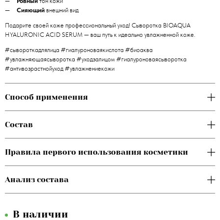
Ровный
тон кожи
Сияющий
внешний вид
Подарите своей коже профессиональный уход! Сыворотка BIOAQUA
HYALURONIC ACID SERUM — ваш путь к идеально увлажненной коже.
#сывороткадлялица #гиалуроноваякислота #биоаква
#увлажняющаясыворотка #уходзалицом #гиалуроноваясыворотка
#антивозрастнойуход #увлажнениекожи
Способ применения
Состав
Правила первого использования косметики
Анализ состава
В наличии