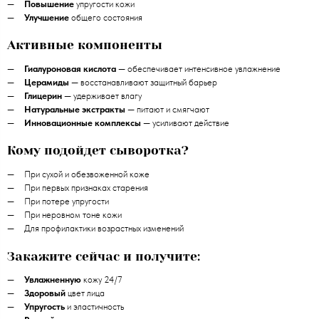
Повышение
упругости кожи
Улучшение
общего состояния
Активные компоненты
Гиалуроновая кислота
— обеспечивает интенсивное увлажнение
Церамиды
— восстанавливают защитный барьер
Глицерин
— удерживает влагу
Натуральные экстракты
— питают и смягчают
Инновационные комплексы
— усиливают действие
Кому подойдет сыворотка?
При сухой и обезвоженной коже
При первых признаках старения
При потере упругости
При неровном тоне кожи
Для профилактики возрастных изменений
Закажите сейчас и получите:
Увлажненную
кожу 24/7
Здоровый
цвет лица
Упругость
и эластичность