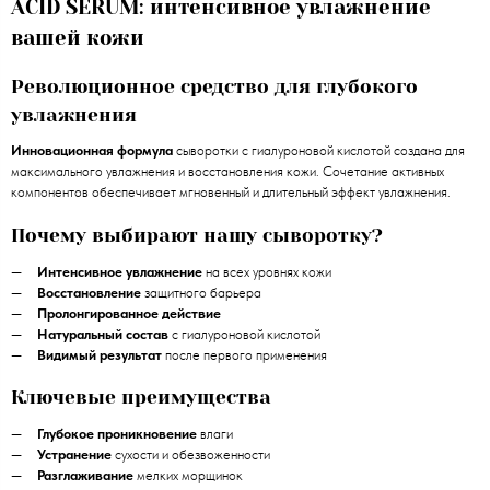
ACID SERUM: интенсивное увлажнение
вашей кожи
Революционное средство для глубокого
увлажнения
Инновационная формула
сыворотки с гиалуроновой кислотой создана для
максимального увлажнения и восстановления кожи. Сочетание активных
компонентов обеспечивает мгновенный и длительный эффект увлажнения.
Почему выбирают нашу сыворотку?
Интенсивное увлажнение
на всех уровнях кожи
Восстановление
защитного барьера
Пролонгированное действие
Натуральный состав
с гиалуроновой кислотой
Видимый результат
после первого применения
Ключевые преимущества
Глубокое проникновение
влаги
Устранение
сухости и обезвоженности
Разглаживание
мелких морщинок