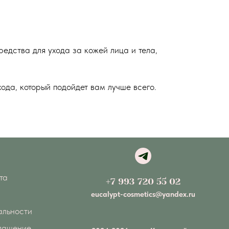
едства для ухода за кожей лица и тела,
ода, который подойдет вам лучше всего.
та
+7 993 720 55 02
eucalypt-cosmetics@yandex.ru
альности
глашение