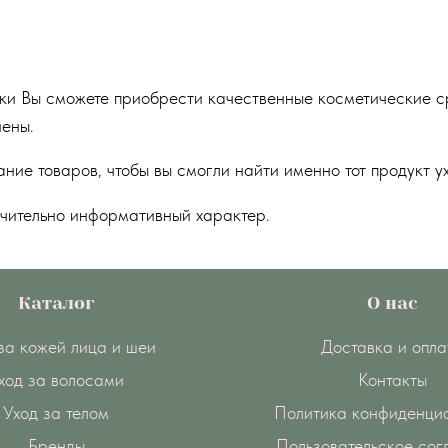
ки Вы сможете приобрести качественные косметические ср
иены.
ие товаров, чтобы вы смогли найти именно тот продукт ух
чительно информативный характер.
Каталог
О нас
за кожей лица и шеи
Доставка и опла
ход за волосами
Контакты
Уход за телом
Политика конфиденци
Бренды
Пользовательское со