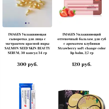
IMAGES Увлажняющая
IMAGES Увлажняющий
сыворотка для лица с
оттеночный бальзам для губ
экстрактом красной икры
с ароматом клубники
SALMON SEED SKIN BEAUTY
Strawberry soft change color
SERUM, 30 капсул/34 гр
lip balm, 2,7 гр
300 руб.
120 руб.