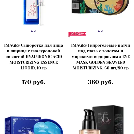
IMAGES Сыворотка для лица
IMAGES Гидрогелевые патчи
в шприце с гиалуроновой
под глаза с золотом и
кислотой HYALURONIC ACID
морскими водорослями EYE
MOISTURIZING ESSENCE
MASK GOLDEN SEAWEED
LIQOID, 10 гр
MOISTURIZING, 60 шт/80 гр
170 руб.
360 руб.