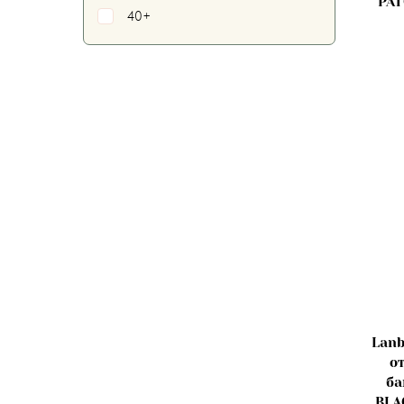
PAT
40+
Lanb
о
ба
BLA