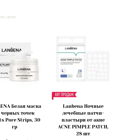
нию цены
ENA Белая маска
Lanbena Ночные
 черных точек
лечебные патчи-
ts Pore Strips, 30
пластыри от акне
гр
ACNE PIMPLE PATCH,
28 шт