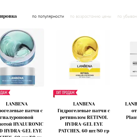
тировка
по популярности
по возрастанию цены
по убыва
LANBENA
LANBENA
LANB
рогелевые патчи с
Гидрогелевые патчи с
от
гиалуроновой
ретинолом RETINOL
Plan
лотой HYALURONIC
HYDRA-GEL EYE
D HYDRA-GEL EYE
PATCHES, 60 шт/80 гр