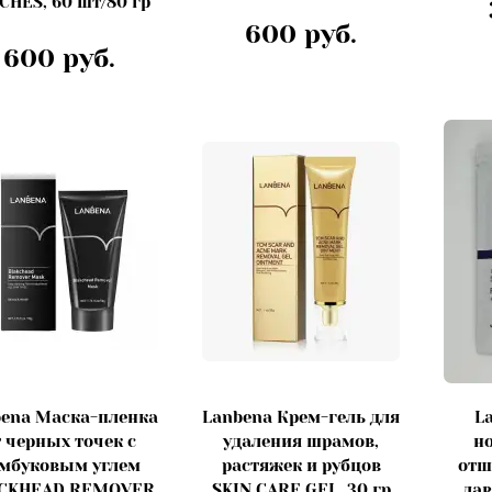
CHES, 60 шт/80 гр
600 руб.
600 руб.
ena Маска-пленка
Lanbena Крем-гель для
L
т черных точек с
удаления шрамов,
но
мбуковым углем
растяжек и рубцов
отш
CKHEAD REMOVER
SKIN CARE GEL, 30 гр
лав