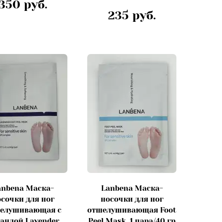
350 руб.
235 руб.
anbena Маска-
Lanbena Маска-
сочки для ног
носочки для ног
елушивающая с
отшелушивающая Foot
андой Lavender
Peel Mask, 1 пара/40 гр