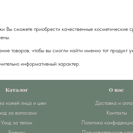
ки Вы сможете приобрести качественные косметические ср
иены.
ие товаров, чтобы вы смогли найти именно тот продукт ух
чительно информативный характер.
Каталог
О нас
за кожей лица и шеи
Доставка и опла
ход за волосами
Контакты
Уход за телом
Политика конфиденци
Бренды
Пользовательское со