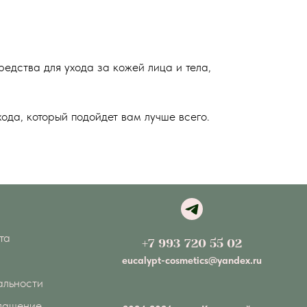
едства для ухода за кожей лица и тела,
ода, который подойдет вам лучше всего.
та
+7 993 720 55 02
eucalypt-cosmetics@yandex.ru
альности
глашение