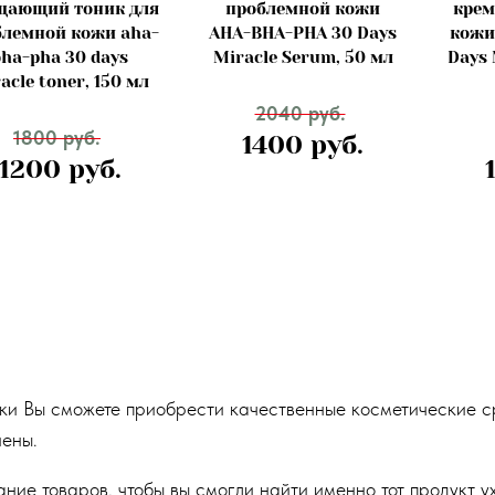
щающий тоник для
проблемной кожи
крем
блемной кожи aha-
AHA-BHA-PHA 30 Days
кожи
bha-pha 30 days
Miracle Serum, 50 мл
Days 
acle toner, 150 мл
2040 руб.
1800 руб.
1400 руб.
1200 руб.
ки Вы сможете приобрести качественные косметические ср
иены.
ие товаров, чтобы вы смогли найти именно тот продукт ух