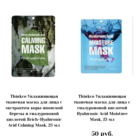
Thinkco Увлажняющая
Thinkco Увлажняющая
тканевая маска для лица с
тканевая маска для лица с
экстрактом коры японской
гиалуроновой кислотой
березы и гиалуроновой
Hyaluronic Acid Moisture
кислотой Brich+Hyaluronic
Mask, 23 мл
Acid Calming Mask, 23 мл
50 руб.