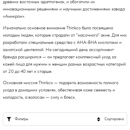
древних восточных адаптогенах, и обогатили их
инновационными решениями и научными достижениями завода
«Амикрон».
Изначально основное внимание Thinkco было посвящено
молодым людям, которые страдали от "масочного" акне. Для них
разработали специальные средства с AHA-BHA кислотами и
азиатской центеллой. На сегодняшний день ассортимент
бренда расширился — он предлагает комплексный уход за
кожей лица для мужчин и женщин разных возрастных категорий:
от 20 до 40 лет и старше.
Основная миссия Thinkco — подарить возможность полного
ухода в домашних условиях, обеспечивая коже свежесть и
молодость, а волосам — силу и блеск.
Фильтры
Сортировка