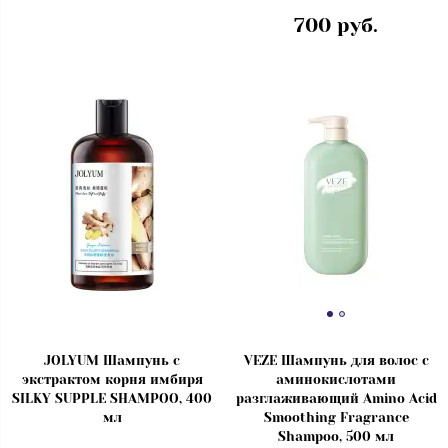
700 руб.
JOLYUM Шампунь с
VEZE Шампунь для волос с
экстрактом корня имбиря
аминокислотами
SILKY SUPPLE SHAMPOO, 400
разглаживающий Amino Acid
мл
Smoothing Fragrance
Shampoo, 500 мл