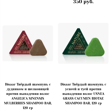
350 руб.
Disaar Твёрдый шампунь с
Disaar Твёрдый шампунь с
дудником и шелковицей
уснеей и туей против
против выпадения волос
выпадения волос USNEA
ANGELICA SINENSIS
GRASS CACUMEN BIOTAE
MULBERRIES SHAMPOO BAR,
SHAMPOO BAR, 120 гр
120 гр