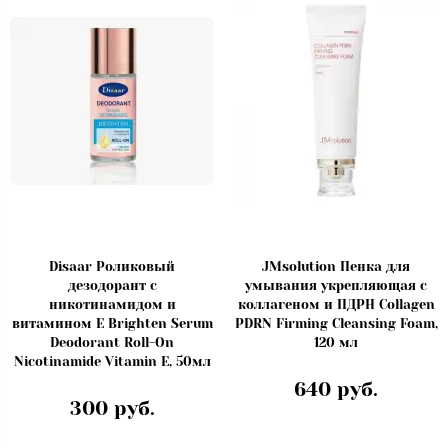
Disaar Роликовый
JMsolution Пенка для
дезодорант с
умывания укрепляющая с
никотинамидом и
коллагеном и ПДРН Collagen
витамином Е Brighten Serum
PDRN Firming Cleansing Foam,
Deodorant Roll-On
120 мл
Nicotinamide Vitamin E, 50мл
640 руб.
300 руб.