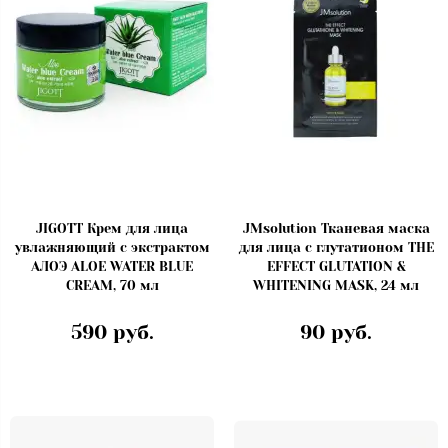
JIGOTT Крем для лица
JMsolution Тканевая маска
увлажняющий с экстрактом
для лица с глутатионом THE
АЛОЭ ALOE WATER BLUE
EFFECT GLUTATION &
CREAM, 70 мл
WHITENING MASK, 24 мл
590 руб.
90 руб.