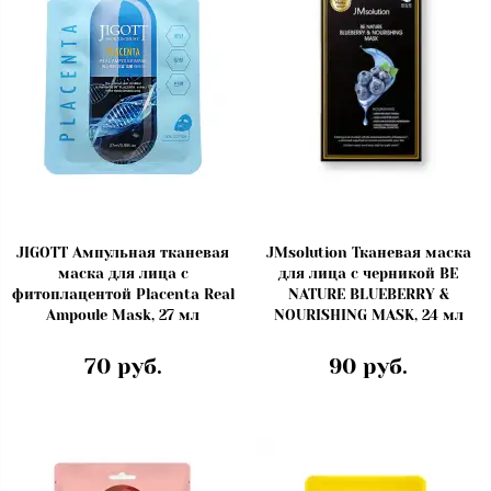
JIGOTT Ампульная тканевая
JMsolution Тканевая маска
маска для лица с
для лица с черникой BE
фитоплацентой Placenta Real
NATURE BLUEBERRY &
Ampoule Mask, 27 мл
NOURISHING MASK, 24 мл
70 руб.
90 руб.