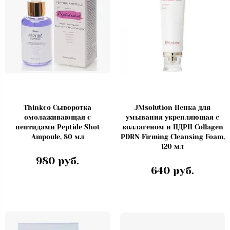
Thinkco Сыворотка
JMsolution Пенка для
омолаживающая с
умывания укрепляющая с
пептидами Peptide Shot
коллагеном и ПДРН Collagen
Ampoule, 80 мл
PDRN Firming Cleansing Foam,
120 мл
980 руб.
640 руб.