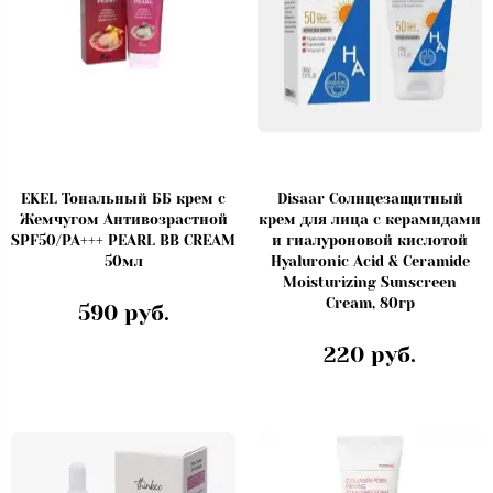
EKEL Тональный ББ крем с
Disaar Солнцезащитный
Жемчугом Антивозрастной
крем для лица с керамидами
SPF50/PA+++ PEARL BB CREAM
и гиалуроновой кислотой
50мл
Hyaluronic Acid & Ceramide
Moisturizing Sunscreen
Cream, 80гр
590 руб.
220 руб.