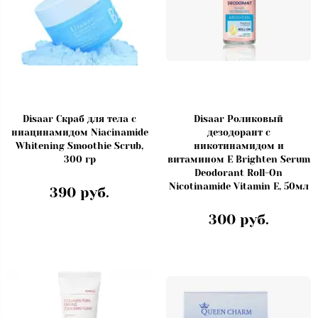
Disaar Скраб для тела с
Disaar Роликовый
ниацинамидом Niacinamide
дезодорант с
Whitening Smoothie Scrub,
никотинамидом и
300 гр
витамином Е Brighten Serum
Deodorant Roll-On
Nicotinamide Vitamin E, 50мл
390 руб.
300 руб.