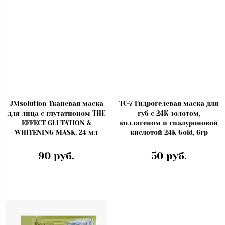
JMsolution Тканевая маска
TC-7 Гидрогелевая маска для
для лица с глутатионом THE
губ с 24К золотом,
EFFECT GLUTATION &
коллагеном и гиалуроновой
WHITENING MASK, 24 мл
кислотой 24K Gold, 6гр
90 руб.
50 руб.