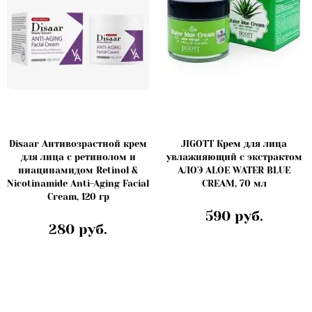
Disaar Антивозрастной крем
JIGOTT Крем для лица
для лица с ретинолом и
увлажняющий с экстрактом
ниацинамидом Retinol &
АЛОЭ ALOE WATER BLUE
Nicotinamide Anti-Aging Facial
CREAM, 70 мл
Cream, 120 гр
590 руб.
280 руб.