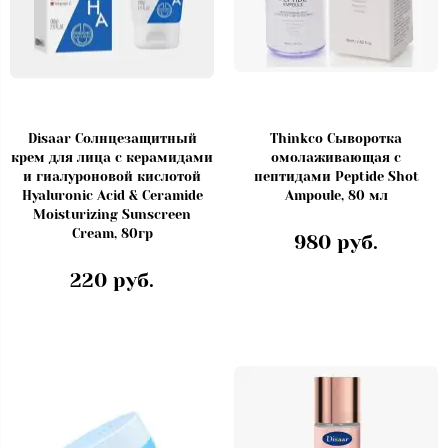
Disaar Солнцезащитный
Thinkco Сыворотка
крем для лица с керамидами
омолаживающая с
и гиалуроновой кислотой
пептидами Peptide Shot
Hyaluronic Acid & Ceramide
Ampoule, 80 мл
Moisturizing Sunscreen
Cream, 80гр
980 руб.
220 руб.