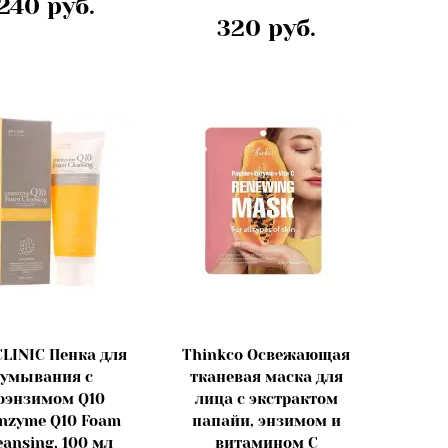
240 руб.
320 руб.
LINIC Пенка для
Thinkco Освежающая
умывания с
тканевая маска для
оэнзимом Q10
лица с экстрактом
nzyme Q10 Foam
папайи, энзимом и
eansing, 100 мл
витамином С