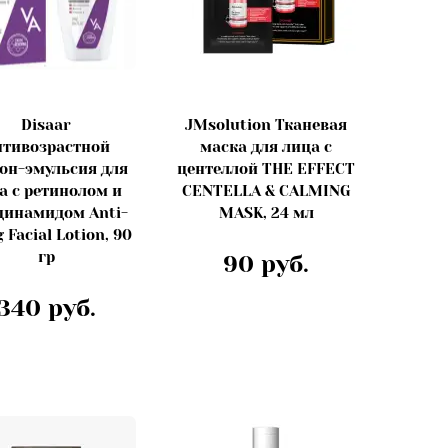
Disaar
JMsolution Тканевая
нтивозрастной
маска для лица с
он-эмульсия для
центеллой THE EFFECT
а с ретинолом и
CENTELLA & CALMING
цинамидом Anti-
MASK, 24 мл
 Facial Lotion, 90
гр
90 руб.
340 руб.