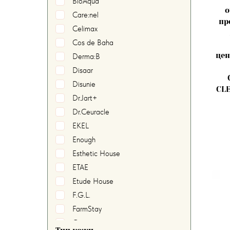
BioAqua
о
Care:nel
пр
Celimax
Cos de Baha
цен
Derma:B
Disaar
Disunie
CLE
Dr.Jart+
Dr.Ceuracle
EKEL
Enough
Esthetic House
ETAE
Etude House
F.G.L.
FarmStay
Grace