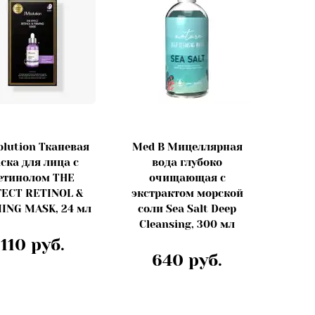
lution Тканевая
Med B Мицеллярная
ска для лица с
вода глубоко
етинолом THE
очищающая с
FECT RETINOL &
экстрактом морской
ING MASK, 24 мл
соли Sea Salt Deep
Cleansing, 300 мл
110 руб.
640 руб.