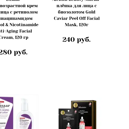
возрастной крем
плёнка для лица с
лица с ретинолом
биозолотом Gold
ниацинамидом
Caviar Peel Off Facial
ol & Nicotinamide
Mask, 120г
ti-Aging Facial
Cream, 120 гр
240 руб.
280 руб.