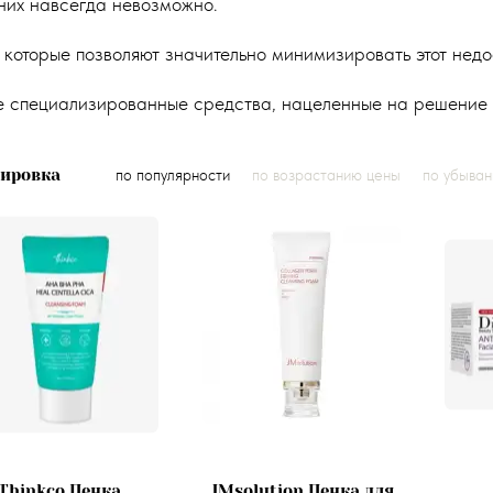
 них навсегда невозможно.
, которые позволяют значительно минимизировать этот нед
е специализированные средства, нацеленные на решение 
тировка
по популярности
по возрастанию цены
по убыва
Thinkco Пенка
JMsolution Пенка для