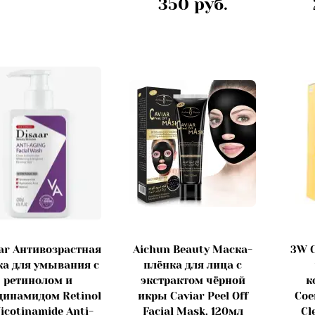
350 руб.
ar Антивозрастная
Aichun Beauty Маска-
3W C
ка для умывания с
плёнка для лица с
ретинолом и
экстрактом чёрной
к
цинамидом Retinol
икры Caviar Peel Off
Coe
icotinamide Anti-
Facial Mask, 120мл
Cl