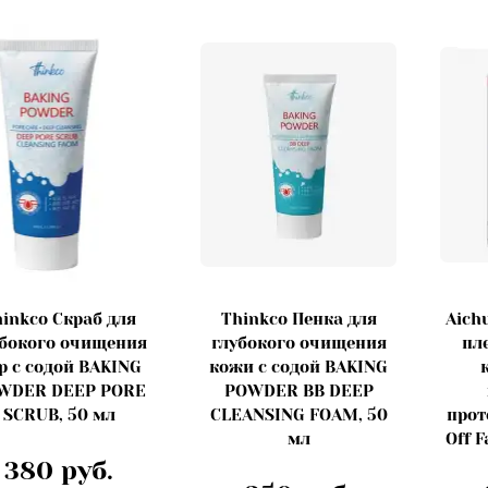
inkco Скраб для
Thinkco Пенка для
Aich
убокого очищения
глубокого очищения
пл
р с содой BAKING
кожи с содой BAKING
WDER DEEP PORE
POWDER BB DEEP
SCRUB, 50 мл
CLEANSING FOAM, 50
прот
мл
Off F
380 руб.