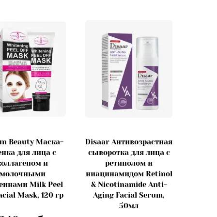
un Beauty Маска-
Disaar Антивозрастная
енка для лица с
сыворотка для лица с
коллагеном и
ретинолом и
молочными
ниацинамидом Retinol
еинами Milk Peel
& Nicotinamide Anti-
acial Mask, 120 гр
Aging Facial Serum,
50мл