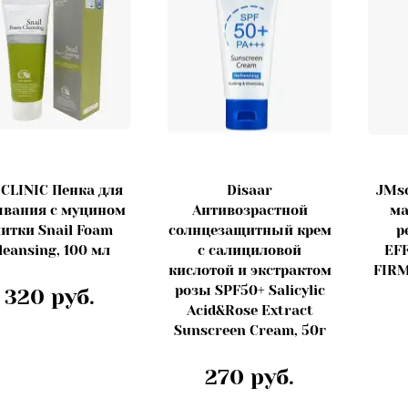
CLINIC Пенка для
Disaar
JMso
вания с муцином
Антивозрастной
ма
литки Snail Foam
солнцезащитный крем
р
leansing, 100 мл
с салициловой
EF
кислотой и экстрактом
FIRM
розы SPF50+ Salicylic
320 руб.
Acid&Rose Extract
Sunscreen Cream, 50г
270 руб.