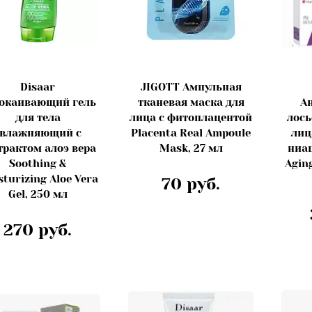
Disaar
JIGOTT Ампульная
окаивающий гель
тканевая маска для
А
для тела
лица с фитоплацентой
лось
увлажняющий с
Placenta Real Ampoule
лиц
трактом алоэ вера
Mask, 27 мл
ниа
Soothing &
Aging
turizing Aloe Vera
70 руб.
Gel, 250 мл
270 руб.