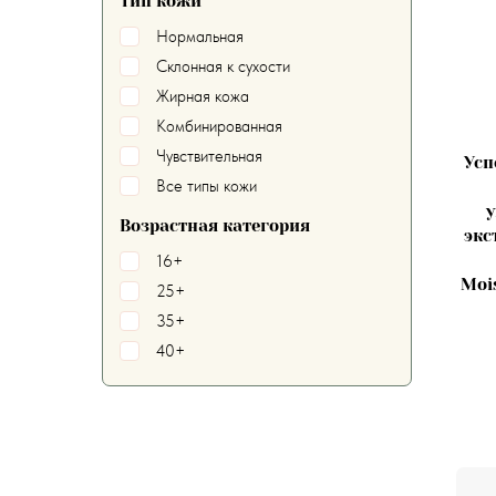
Тип кожи
GuanJing
Нормальная
HCHANA
Склонная к сухости
HEIMISH
Жирная кожа
HOSHI
Комбинированная
HYMEYS
Чувствительная
Усп
IMAGES
Все типы кожи
ISME
JIGOTT
Возрастная категория
экс
JMsolution
16+
JOLYUM
Mois
25+
JOMTAM
35+
JUNO
40+
Laikou
Lanbena
Luofmiss
Masil
MD:1