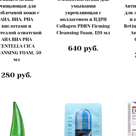
чищающая для
умывания
Анти
облемной кожи с
укрепляющая с
для 
AHA, BHA, PHA
коллагеном и ПДРН
и 
кислотами и
Collagen PDRN Firming
Retin
теллой азиатской
Cleansing Foam, 120 мл
An
AHA BHA PHA
CENTELLA CICA
640 руб.
ANSING FOAM, 50
мл
280 руб.