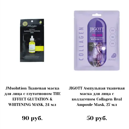
JMsolution Тканевая маска
JIGOTT Ампульная тканевая
для лица с глутатионом THE
маска для лица с
EFFECT GLUTATION &
коллагеном Collagen Real
WHITENING MASK, 24 мл
Ampoule Mask, 27 мл
90 руб.
50 руб.