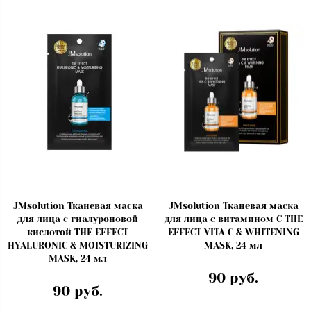
JMsolution Тканевая маска
JMsolution Тканевая маска
для лица с гиалуроновой
для лица с витамином С THE
кислотой THE EFFECT
EFFECT VITA C & WHITENING
HYALURONIC & MOISTURIZING
MASK, 24 мл
MASK, 24 мл
90 руб.
90 руб.