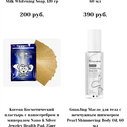
Milk Whitening Soap, 120 гр
60 мл
200 руб.
390 руб.
Korean Косметический
GuanJing Масло для тела с
пластырь с наносеребром и
жемчужным шиммером
минералом Nano & Silver
Pearl Shimmering Body Oil, 60
Jewelry Health Pad, 25шт
мл