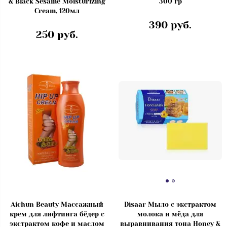
& Black Sesame Moisturizing
300 гр
Cream, 120мл
390 руб.
250 руб.
Aichun Beauty Массажный
Disaar Мыло с экстрактом
крем для лифтинга бёдер с
молока и мёда для
экстрактом кофе и маслом
выравнивания тона Honey &