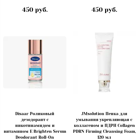
450 руб.
450 руб.
Disaar Роликовый
JMsolution Пенка для
дезодорант с
умывания укрепляющая с
никотинамидом и
коллагеном и ПДРН Collagen
витамином Е Brighten Serum
PDRN Firming Cleansing Foam,
Deodorant Roll-On
120 мл