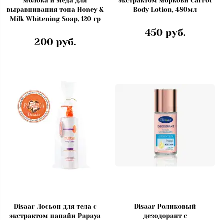
молока и мёда для
экстрактом моркови Carrot
выравнивания тона Honey &
Body Lotion, 480мл
Milk Whitening Soap, 120 гр
450 руб.
200 руб.
Disaar Лосьон для тела с
Disaar Роликовый
экстрактом папайи Papaya
дезодорант с