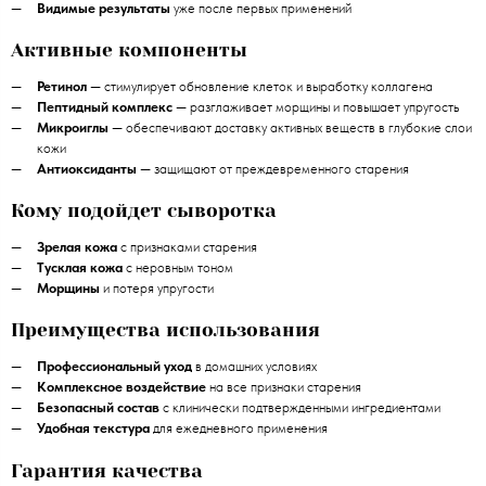
Видимые результаты
уже после первых применений
Активные компоненты
Ретинол
— стимулирует обновление клеток и выработку коллагена
Пептидный комплекс
— разглаживает морщины и повышает упругость
Микроиглы
— обеспечивают доставку активных веществ в глубокие слои
кожи
Антиоксиданты
— защищают от преждевременного старения
Кому подойдет сыворотка
Зрелая кожа
с признаками старения
Тусклая кожа
с неровным тоном
Морщины
и потеря упругости
Преимущества использования
Профессиональный уход
в домашних условиях
Комплексное воздействие
на все признаки старения
Безопасный состав
с клинически подтвержденными ингредиентами
Удобная текстура
для ежедневного применения
Гарантия качества