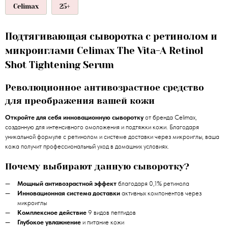
Celimax
25+
Подтягивающая сыворотка с ретинолом и
микроиглами Celimax The Vita-A Retinol
Shot Tightening Serum
Революционное антивозрастное средство
для преображения вашей кожи
Откройте для себя инновационную сыворотку
от бренда Celimax,
созданную для интенсивного омоложения и подтяжки кожи. Благодаря
уникальной формуле с ретинолом и системе доставки через микроиглы, ваша
кожа получит профессиональный уход в домашних условиях.
Почему выбирают данную сыворотку?
Мощный антивозрастной эффект
благодаря 0,1% ретинола
Инновационная система доставки
активных компонентов через
микроиглы
Комплексное действие
9 видов пептидов
Глубокое увлажнение
и питание кожи