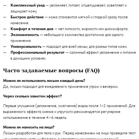
Комплексный уход
— увлажняет, питает, отшелушивает, осветляет и
защищает кожу.
Быстрое действие
— кожа становится мягкой и гладкой сразу после
нанесения.
Комфорт в течение дня
— нет липкости, жирности или дискомфорта.
Экономичность
— небольшого количества достаточно для одного
применения.
Универсальность
— подходит для всей семьи, для разных типов кожи.
Профессиональный результат
— салонный эффект увлажнения и питания
в домашних условиях.
Часто задаваемые вопросы (FAQ)
Можно ли использовать лосьон каждый день?
Да, лосьон подходит для ежедневного применения утром и вечером.
Через сколько заметен эффект?
Первые улучшения (увлажнение, смягчение) видны после 1–2 применений. Для
выраженного эффекта сияния и упругости рекомендуется регулярное
использование в течение 4–6 недель.
Можно ли наносить на лицо?
Лосьон разработан для тела и рук. Перед нанесением на лицо проведите тест
на чувствительность и убедитесь в отсутствии комедогенных реакций.