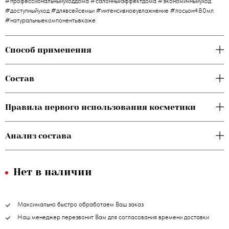
#профессиональныйуходдома #салонныйэффектдома #экономичныйуход
#доступныйуход #длявсейсемьи #интенсивноеувлажнение #лосьон480мл
#натуральныекомпонентывкаже
Способ применения
Состав
Правила первого использования косметики
Анализ состава
Нет в наличии
Максимально быстро обработаем Ваш заказ
Наш менеджер перезвонит Вам для согласования времени доставки