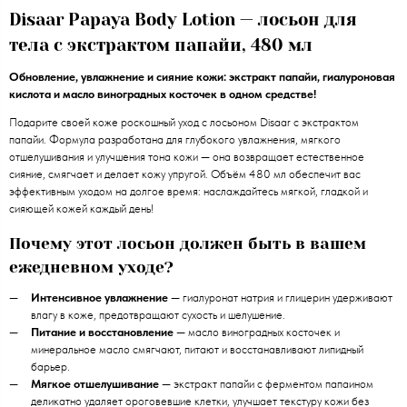
Disaar Papaya Body Lotion — лосьон для
тела с экстрактом папайи, 480 мл
Обновление, увлажнение и сияние кожи: экстракт папайи, гиалуроновая
кислота и масло виноградных косточек в одном средстве!
Подарите своей коже роскошный уход с лосьоном Disaar с экстрактом
папайи. Формула разработана для глубокого увлажнения, мягкого
отшелушивания и улучшения тона кожи — она возвращает естественное
сияние, смягчает и делает кожу упругой. Объём 480 мл обеспечит вас
эффективным уходом на долгое время: наслаждайтесь мягкой, гладкой и
сияющей кожей каждый день!
Почему этот лосьон должен быть в вашем
ежедневном уходе?
Интенсивное увлажнение
— гиалуронат натрия и глицерин удерживают
влагу в коже, предотвращают сухость и шелушение.
Питание и восстановление
— масло виноградных косточек и
минеральное масло смягчают, питают и восстанавливают липидный
барьер.
Мягкое отшелушивание
— экстракт папайи с ферментом папаином
деликатно удаляет ороговевшие клетки, улучшает текстуру кожи без