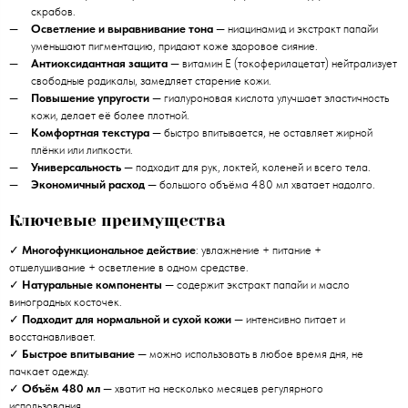
скрабов.
Осветление и выравнивание тона
— ниацинамид и экстракт папайи
уменьшают пигментацию, придают коже здоровое сияние.
Антиоксидантная защита
— витамин E (токоферилацетат) нейтрализует
свободные радикалы, замедляет старение кожи.
Повышение упругости
— гиалуроновая кислота улучшает эластичность
кожи, делает её более плотной.
Комфортная текстура
— быстро впитывается, не оставляет жирной
плёнки или липкости.
Универсальность
— подходит для рук, локтей, коленей и всего тела.
Экономичный расход
— большого объёма 480 мл хватает надолго.
Ключевые преимущества
✓
Многофункциональное действие
: увлажнение + питание +
отшелушивание + осветление в одном средстве.
✓
Натуральные компоненты
— содержит экстракт папайи и масло
виноградных косточек.
✓
Подходит для нормальной и сухой кожи
— интенсивно питает и
восстанавливает.
✓
Быстрое впитывание
— можно использовать в любое время дня, не
пачкает одежду.
✓
Объём 480 мл
— хватит на несколько месяцев регулярного
использования.