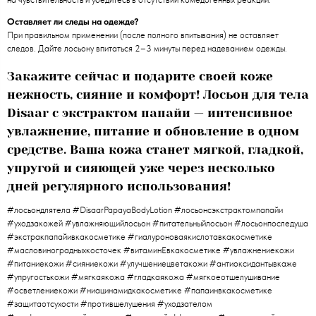
Оставляет ли следы на одежде?
При правильном применении (после полного впитывания) не оставляет
следов. Дайте лосьону впитаться 2–3 минуты перед надеванием одежды.
Закажите сейчас и подарите своей коже
нежность, сияние и комфорт! Лосьон для тела
Disaar с экстрактом папайи — интенсивное
увлажнение, питание и обновление в одном
средстве. Ваша кожа станет мягкой, гладкой,
упругой и сияющей уже через несколько
дней регулярного использования!
#лосьондлятела #DisaarPapayaBodyLotion #лосьонсэкстрактомпапайи
#уходзакожей #увлажняющийлосьон #питательныйлосьон #лосьонпоследуша
#экстракпапайивкакосметике #гиалуроноваякислотавкакосметике
#масловиноградныхкосточек #витаминЕвкакосметике #увлажнениекожи
#питаниекожи #сияниекожи #улучшениецветакожи #антиоксидантывкаже
#упругостькожи #мягкаякожа #гладкаякожа #мягкоеотшелушивание
#осветлениекожи #ниацинамидкакосметике #папаинвкакосметике
#защитаотсухости #протившелушения #уходзателом