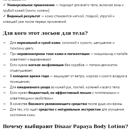
✓
Универсальное применение
— подходит для всего тела, включая зоны с
грубой кожей (локти, колени).
✓
Видимый результат
— кожа становится мягкой, гладкой, упругой и
сияющей уже после первых применений.
Для кого этот лосьон для тела?
Для
нормальной и сухой кожи
, склонной к сухости, шелушению и
тусклому цвету.
При
неравномерном тоне кожи и пигментации
— ниацинамид и папайя
осветляют и выравнивают.
Если нужна
мягкая эксфолиация
без скрабов — папаин деликатно
отшелушивает.
В
холодное время года
— защищает от ветра, мороза и сухого воздуха в
помещениях.
Для
ежедневного ухода
за кожей рук, локтей, коленей и всего тела.
Если нужен
бюджетный, но эффективный лосьон
с питательными и
осветляющими свойствами.
В качестве
базового увлажняющего средства
после душа или ванны.
Для тех, кто ищет
средство с натуральным экстрактом
для улучшения
состояния кожи.
Почему выбирают Disaar Papaya Body Lotion?