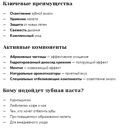
Ключевые преимущества
Осветление
зубной эмали
Удаление
налета
Защита
от новых пятен
Свежесть
дыхания
Комплексный
уход
Активные компоненты
Абразивные частицы
— эффективное очищение
Гидратированный диоксид кремния
— полирующий эффект
Ментол
— освежающий эффект
Натуральные ароматизаторы
— приятный вкус
Специальные отбеливающие компоненты
— осветление эмали
Кому подойдет зубная паста?
Курильщикам
Любителям кофе и чая
Тем, кто хочет отбелить зубы
При повышенном образовании налета
Для ежедневного ухода