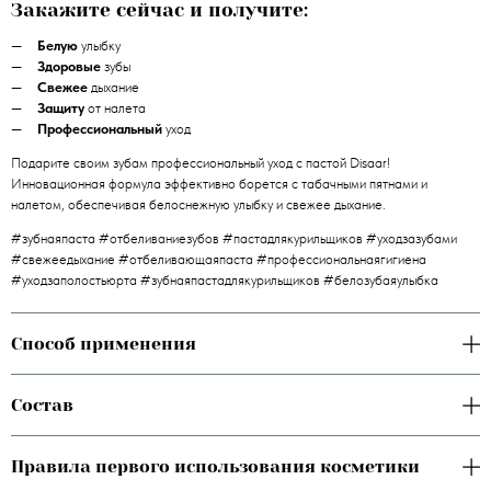
Закажите сейчас и получите:
Белую
улыбку
Здоровые
зубы
Свежее
дыхание
Защиту
от налета
Профессиональный
уход
Подарите своим зубам профессиональный уход с пастой Disaar!
Инновационная формула эффективно борется с табачными пятнами и
налетом, обеспечивая белоснежную улыбку и свежее дыхание.
#зубнаяпаста #отбеливаниезубов #пастадлякурильщиков #уходзазубами
#свежеедыхание #отбеливающаяпаста #профессиональнаягигиена
#уходзаполостьюрта #зубнаяпастадлякурильщиков #белозубаяулыбка
Способ применения
Состав
Правила первого использования косметики