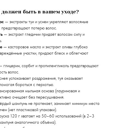
 должен быть в вашем уходе?
ос
— экстракты туи и уснеи укрепляют волосяные
т, предотвращают потерю волос.
ть
— экстракт гледичии придаёт волосам силу и
ь.
ие
— касторовое масло и экстракт оливы глубоко
овреждённые участки, придают блеск и облегчают
 глицерин, сорбит и пропиленгликоль предотвращают
ость волос.
нея успокаивает раздражения, туя оказывает
помогая бороться с перхотью.
нсированная мыльная основа (лауриновая и
ктивно очищает без пересушивания.
ёрдый шампунь не протекает, занимает минимум места
ичен (нет пластиковой упаковки).
уска 120 г хватает на 50–60 использований (в 2–3
шампуня аналогичного объёма).