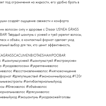
ет под ограничения на жидкости, его удобно брать в
душки создаёт ощущение свежести и комфорта.
оим волосам силу и здоровье с Disaar USNEA GRASS
 Твёрдый шампунь с уснеей и туей укрепит волосы,
блеск и объём, а компактный формат сделает уход
льный выбор для тех, кто ценит эффективность,
USNEAGRASSCACUMENBIOTAESHAMPOOBAR
с #шампуньсуснеей #шампуньстуей #экстракуснеи
о #уходзаволосами #укреплениеволос
ниеволос #восстановлениеволос #мягкоеочищение
йформат #дляпутешествий #экономичныйрасход #120г
ьныеэкстракты #антибактериальныйуход
осы #блескволос #объёмволос
нормальныхволос #длясухихволос
невныйуход #экошампунь #уходзакожейголовы