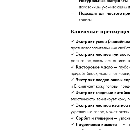
Натуральные экстракты
—
доказанным ухаживающим д
Подходит для частого пр
головы.
Ключевые преимущес
✓
Экстракт уснеи (лишайник
противовоспалительными свойст
✓
Экстракт листьев туи вост
рост волос, оказывает антисепт
✓
Касторовое масло
— глубок
придаёт блеск, укрепляет корни
✓
Экстракт плодов оливы ев
и E, смягчает кожу головы, пре
✓
Экстракт гледичии китайс
эластичность, тонизирует кожу г
✓
Экстракт листьев изатиса 
укреплению волос, может оказы
✓
Сорбит и глицерин
— увлажн
✓
Лауриновая кислота
— мягк