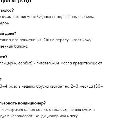
просы (FAQ)
 волос?
е вымывает пигмент. Однако перед использованием
хером.
ый день?
едневного применения. Он не пересушивает кожу
твенный баланс.
сти?
глицерин, сорбит) и питательные масла предотвращают
?
3–4 раза в неделю бруска хватает на 2–3 месяца (50–
льзовать кондиционер?
 экстракты оливы смягчают волосы, но для сухих и
дуем использовать кондиционер или маску.