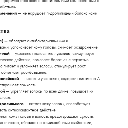
 формула обогащена растительными компонентами с
ействием.
именения
— не нарушает гидролипидный баланс кожи
тва
а)
— обладает антибактериальными и
вами, успокаивает кожу головы, снижает раздражение.
очной
— укрепляет волосяные луковицы, стимулирует
ическое действие, помогает бороться с перхотью.
о питает и увлажняет волосы, стимулирует рост,
, облегчает расчёсывание.
ропейской
— питает и увлажняет, содержит витамины A
дотвращает ломкость.
кой
— укрепляет волосы по всей длине, повышает их
оловы.
красильного
— питает кожу головы, способствует
вать антиоксидантное действие.
яют кожу головы и волосы, предотвращают сухость.
о очищает, обладает антимикробными свойствами,