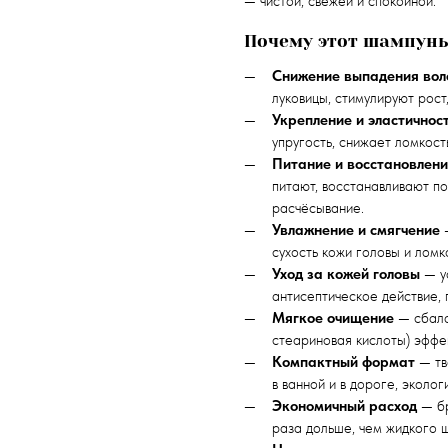
— чистой, свежей и спокойной.
Почему этот шампунь
Снижение выпадения вол
луковицы, стимулируют рос
Укрепление и эластичнос
упругость, снижает ломкост
Питание и восстановлен
питают, восстанавливают п
расчёсывание.
Увлажнение и смягчение
—
сухость кожи головы и ломк
Уход за кожей головы
— ус
антисептическое действие, 
Мягкое очищение
— сбала
стеариновая кислоты) эффе
Компактный формат
— тв
в ванной и в дороге, эколог
Экономичный расход
— бр
раза дольше, чем жидкого 