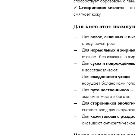
способствует образованию пены
✓
Стеариновая кислота
— ста
смягчает кожу.
Для кого этот шампу
Для
волос, склонных к в
стимулируют рост.
Для
нормальных и жирных
очищает без излишнего жир
Для
сухих и повреждённы
и восстанавливают.
Для
ежедневного ухода
— 
нарушает баланс кожи голо
Для
путешественников
— к
экономит место в багаже.
Для
сторонников экологи
снижает вред для окружаю
Для
кожи головы с раздр
оказывают антисептическое