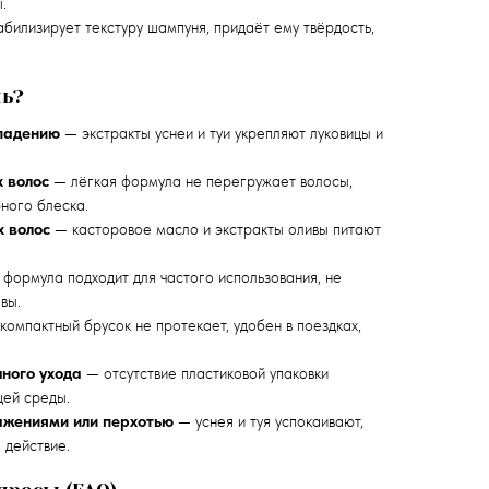
.
билизирует текстуру шампуня, придаёт ему твёрдость,
нь?
ыпадению
— экстракты уснеи и туи укрепляют луковицы и
 волос
— лёгкая формула не перегружает волосы,
ного блеска.
х волос
— касторовое масло и экстракты оливы питают
формула подходит для частого использования, не
вы.
омпактный брусок не протекает, удобен в поездках,
чного ухода
— отсутствие пластиковой упаковки
щей среды.
ажениями или перхотью
— уснея и туя успокаивают,
 действие.