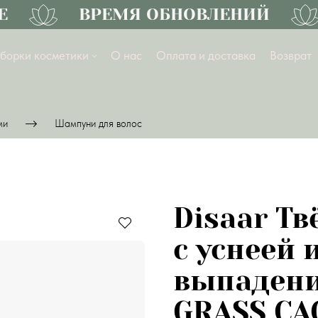
ВРЕМЯ ОБНОВЛЕНИЙ
борки косметики
О нас
Оплата и доставка
Возврат
ми
Шампуни для волос
Disaar Т
с уснеей 
выпадени
GRASS CA