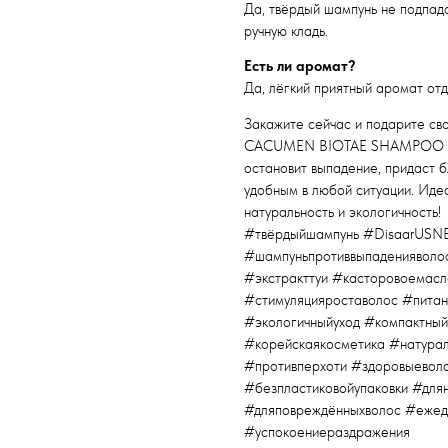
Да, твёрдый шампунь не подпада
ручную кладь.
Есть ли аромат?
Да, лёгкий приятный аромат от
Закажите сейчас и подарите св
CACUMEN BIOTAE SHAMPOO BAR!
остановит выпадение, придаст 
удобным в любой ситуации. Идеа
натуральность и экологичность!
#твёрдыйшампунь #Disaar
#шампуньпротиввыпаденияволо
#экстракттуи #касторовоемасл
#стимуляцияроставолос #пита
#экологичныйуход #компактны
#корейскаякосметика #натурал
#противперхоти #здоровыевол
#безпластиковойупаковки #для
#дляповреждённыхволос #ежед
#успокоениераздражения