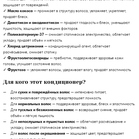
защищает от повреждений.
✓
Масло кокоса
— проникает в структуру волоса, увлажняет, укрепляет,
придаёт блеск.
✓
Диметикон и амодиметикон
— придают гладкость и блеск, уменьшают
пушистость, защищают от внешних факторов.
✓
Поликватерниум‑37
— снимает статическое электричество, облегчает
укладку, придаёт объём и мягкость.
✓
Хлорид цетримония
— кондиционирующий агент, облегчает
расчёсывание, снимает статику.
✓
Фруктоолигосахариды
— пребиотик, поддерживает здоровье кожи
головы, улучшает состояние волос.
✓
Фруктоза
— увлажняет волосы, удерживает влагу, придаёт эластичность.
Для кого этот кондиционер?
Для
сухих и повреждённых волос
— интенсивно питает,
восстанавливает структуру, предотвращает ломкость.
Для
нормальных волос
— поддерживает здоровье, блеск и эластичность.
Для
тусклых и безжизненных волос
— возвращает сияние, придаёт
объём и лёгкую пышность.
Для
непослушных и пушистых волос
— облегчает расчёсывание и
укладку, снимает статическое электричество.
Для
волос после окрашивания
— защищает цвет, предотвращает