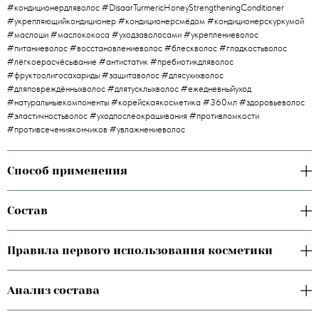
#кондиционердляволос #DisaarTurmericHoneyStrengtheningConditioner
#укрепляющийкондиционер #кондиционерсмёдом #кондиционерскуркумой
#маслоши #маслококоса #уходзаволосами #укреплениеволос
#питаниеволос #восстановлениеволос #блескволос #гладкостьволос
#лёгкоерасчёсывание #антистатик #пребиотикдляволос
#фруктоолигосахариды #защитаволос #длясухихволос
#дляповреждённыхволос #длятусклыхволос #ежедневныйуход
#натуральныекомпоненты #корейскаякосметика #360мл #здоровьеволос
#эластичностьволос #уходпослеокрашивания #противломкости
#противсечениякончиков #увлажнениеволос
Способ применения
Состав
Правила первого использования косметики
Анализ состава