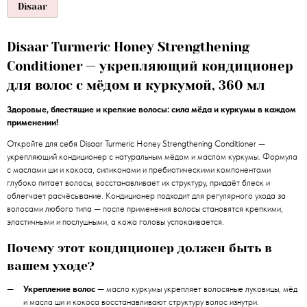
Disaar
Disaar Turmeric Honey Strengthening
Conditioner — укрепляющий кондиционер
для волос с мёдом и куркумой, 360 мл
Здоровые, блестящие и крепкие волосы: сила мёда и куркумы в каждом
применении!
Откройте для себя Disaar Turmeric Honey Strengthening Conditioner —
укрепляющий кондиционер с натуральным мёдом и маслом куркумы. Формула
с маслами ши и кокоса, силиконами и пребиотическими компонентами
глубоко питает волосы, восстанавливает их структуру, придаёт блеск и
облегчает расчёсывание. Кондиционер подходит для регулярного ухода за
волосами любого типа — после применения волосы становятся крепкими,
эластичными и послушными, а кожа головы успокаивается.
Почему этот кондиционер должен быть в
вашем уходе?
Укрепление волос
— масло куркумы укрепляет волосяные луковицы, мёд
и масла ши и кокоса восстанавливают структуру волос изнутри.