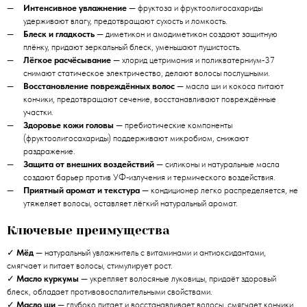
Интенсивное увлажнение
— фруктоза и фруктоолигосахариды
удерживают влагу, предотвращают сухость и ломкость.
Блеск и гладкость
— диметикон и амодиметикон создают защитную
плёнку, придают зеркальный блеск, уменьшают пушистость.
Лёгкое расчёсывание
— хлорид цетримония и поликватерниум‑37
снимают статическое электричество, делают волосы послушными.
Восстановление повреждённых волос
— масла ши и кокоса питают
кончики, предотвращают сечение, восстанавливают повреждённые
участки.
Здоровье кожи головы
— пребиотические компоненты
(фруктоолигосахариды) поддерживают микробиом, снижают
раздражение.
Защита от внешних воздействий
— силиконы и натуральные масла
создают барьер против УФ‑излучения и термического воздействия.
Приятный аромат и текстура
— кондиционер легко распределяется, не
утяжеляет волосы, оставляет лёгкий натуральный аромат.
Ключевые преимущества
✓
Мёд
— натуральный увлажнитель с витаминами и антиоксидантами,
смягчает и питает волосы, стимулирует рост.
✓
Масло куркумы
— укрепляет волосяные луковицы, придаёт здоровый
блеск, обладает противовоспалительными свойствами.
✓
Масло ши
— глубоко питает и восстанавливает волосы, смягчает кончики,