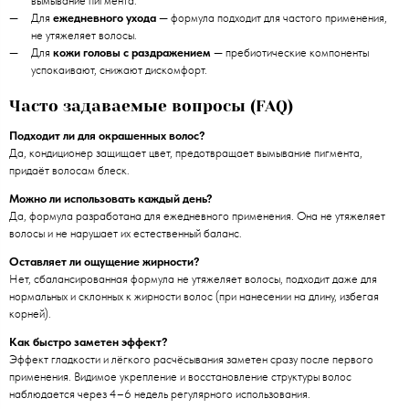
вымывание пигмента.
Для
ежедневного ухода
— формула подходит для частого применения,
не утяжеляет волосы.
Для
кожи головы с раздражением
— пребиотические компоненты
успокаивают, снижают дискомфорт.
Часто задаваемые вопросы (FAQ)
Подходит ли для окрашенных волос?
Да, кондиционер защищает цвет, предотвращает вымывание пигмента,
придаёт волосам блеск.
Можно ли использовать каждый день?
Да, формула разработана для ежедневного применения. Она не утяжеляет
волосы и не нарушает их естественный баланс.
Оставляет ли ощущение жирности?
Нет, сбалансированная формула не утяжеляет волосы, подходит даже для
нормальных и склонных к жирности волос (при нанесении на длину, избегая
корней).
Как быстро заметен эффект?
Эффект гладкости и лёгкого расчёсывания заметен сразу после первого
применения. Видимое укрепление и восстановление структуры волос
наблюдается через 4–6 недель регулярного использования.