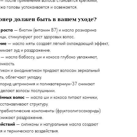
 — после применения волосы становятся крепкими,
ожа головы успокаивается и освежается.
онер должен быть в вашем уходе?
 роста
— биотин (витамин B7) и масло розмарина
цы, стимулируют рост здоровых волос.
ние
— масло мяты создаёт лёгкий охлаждающий эффект,
нимает зуд и раздражение.
— масла бабассу, ши и кокоса глубоко увлажняют,
омкость.
икон и амодиметикон придают волосам зеркальный
ь, облегчают укладку.
лорид цетримония и поликватерниум‑37 снимают
, делают волосы послушными.
ённых волос
— масла ши и кокоса питают кончики,
сстанавливают структуру.
ребиотические компоненты (фруктоолигосахариды)
снижают раздражение.
ействий
— силиконы и натуральные масла создают
я и термического воздействия.