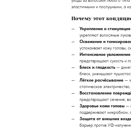
ухода за волосами любого типа
эластичными и послушными, а к
Почему этот кондици
Укрепление и стимуляция
укрепляют волосяные лукови
Освежение и тонизирова
успокаивает кожу головы, с
Интенсивное увлажнение
предотвращают сухость и л
Блеск и гладкость
— димет
блеск, уменьшают пушистост
Лёгкое расчёсывание
— х
статическое электричество
Восстановление поврежд
предотвращают сечение, во
Здоровье кожи головы
— п
поддерживают микробиом, 
Защита от внешних возд
барьер против УФ‑излучени