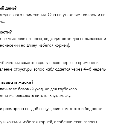
ый день?
жедневного применения. Она не утяжеляет волосы и не
нс.
ности?
 не утяжеляет волосы, подходит даже для нормальных и
нанесении на длину, избегая корней).
счёсывания заметен сразу после первого применения.
вление структуры волос наблюдается через 4–6 недель
льзовать маски?
ечивает базовый уход, но для глубокого
жно использовать питательную маску.
 и розмарина создаёт ощущение комфорта и бодрости.
?
у и кончики, избегая корней, особенно если волосы