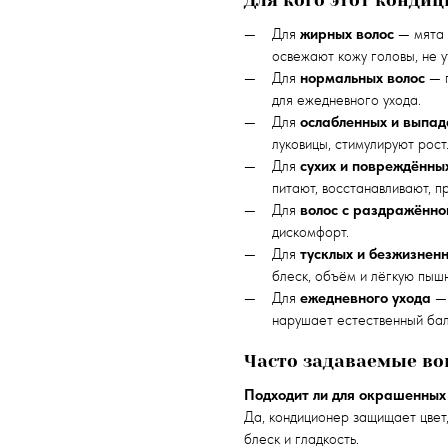
Для
жирных волос
— мята 
освежают кожу головы, не 
Для
нормальных волос
— п
для ежедневного ухода.
Для
ослабленных и выпа
луковицы, стимулируют рост
Для
сухих и повреждённы
питают, восстанавливают, 
Для
волос с раздражённо
дискомфорт.
Для
тусклых и безжизнен
блеск, объём и лёгкую пышн
Для
ежедневного ухода
— 
нарушает естественный бал
Часто задаваемые во
Подходит ли для окрашенных
Да, кондиционер защищает цвет
блеск и гладкость.