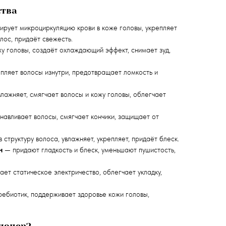
тва
рует микроциркуляцию крови в коже головы, укрепляет
лос, придаёт свежесть.
 головы, создаёт охлаждающий эффект, снимает зуд,
пляет волосы изнутри, предотвращает ломкость и
лажняет, смягчает волосы и кожу головы, облегчает
навливает волосы, смягчает кончики, защищает от
 структуру волоса, увлажняет, укрепляет, придаёт блеск.
н
— придают гладкость и блеск, уменьшают пушистость,
ет статическое электричество, облегчает укладку,
ебиотик, поддерживает здоровье кожи головы,
ционер?