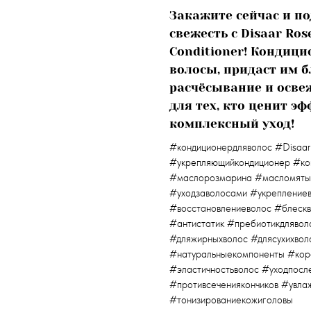
Закажите сейчас и по
свежесть с Disaar Ro
Conditioner! Кондици
волосы, придаст им б
расчёсывание и осве
для тех, кто ценит э
комплексный уход!
#кондиционердляволос #DisaarR
#укрепляющийкондиционер #ко
#маслорозмарина #масломяты
#уходзаволосами #укреплениев
#восстановлениеволос #блескв
#антистатик #пребиотикдлявол
#дляжирныхволос #длясухихвол
#натуральныекомпоненты #кор
#эластичностьволос #уходпосл
#противсечениякончиков #увл
#тонизированиекожиголовы