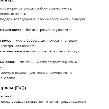
и розмарин регулируют работу сальных желёз,
утяжеляют волосы.
оддерживает здоровье, блеск и эластичность, подходит
дающих волос
— биотин и розмарин укрепляют
.
х волос
— масла бабассу, ши и кокоса интенсивно
предотвращают ломкость.
й кожей головы
— мята успокаивает, снимает зуд и
ных волос
— силиконы и масла придают зеркальный
ость.
формула подходит для частого применения, не
анс волос.
просы (FAQ)
 волос?
, предотвращает вымывание пигмента, придаёт волосам