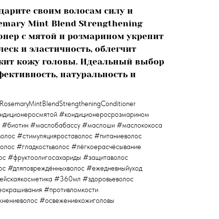
дарите своим волосам силу и
semary Mint Blend Strengthening
онер с мятой и розмарином укрепит
леск и эластичность, облегчит
жит кожу головы. Идеальный выбор
ффективность, натуральность и
osemaryMintBlendStrengtheningConditioner
ндиционеросмятой #кондиционеросрозмарином
 #биотин #маслобабассу #маслоши #маслококоса
олос #стимуляцияроставолос #питаниеволос
олос #гладкостьволос #лёгкоерасчёсывание
ос #фруктоолигосахариды #защитаволос
ос #дляповреждённыхволос #ежедневныйуход
ейскаякосметика #360мл #здоровьеволос
еокрашивания #противломкости
ажнениеволос #освежениекожиголовы