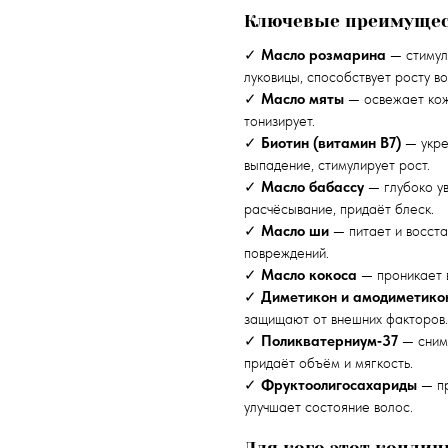
Ключевые преимущес
✓
Масло розмарина
— стимули
луковицы, способствует росту во
✓
Масло мяты
— освежает кожу
тонизирует.
✓
Биотин (витамин B7)
— укре
выпадение, стимулирует рост.
✓
Масло бабассу
— глубоко ув
расчёсывание, придаёт блеск.
✓
Масло ши
— питает и восста
повреждений.
✓
Масло кокоса
— проникает в
✓
Диметикон и амодиметико
защищают от внешних факторов.
✓
Поликватерниум‑37
— снима
придаёт объём и мягкость.
✓
Фруктоолигосахариды
— пр
улучшает состояние волос.
Для кого этот конди