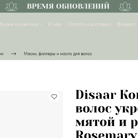
ВРЕМЯ ОБНОВЛЕНИЙ
ЛУ
борки косметики
О нас
Оплата и доставка
Возврат
ми
Маски, филлеры и масло для волос
Disaar К
волос ук
мятой и 
Rosemary