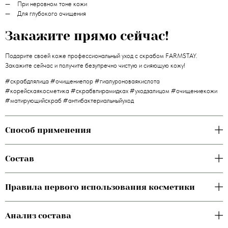
При неровном тоне кожи
Для глубокого очищения
Закажите прямо сейчас!
Подарите своей коже профессиональный уход с скрабом FARMSTAY.
Закажите сейчас и получите безупречно чистую и сияющую кожу!
#скрабдлялица #очищениепор #гиалуроноваякислота
#корейскаякосметика #скрабвпирамидках #уходзалицом #очищениекожи
#матирующийскраб #антибактериальныйуход
Способ применения
Состав
Правила первого использования косметики
Анализ состава