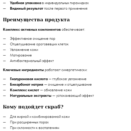
Удобная упаковка
в индивидуальных пирамидках
Видимый результат
после первого применения
Преимущества продукта
Комплекс активных компонентов
обеспечивает:
Эффективное очищение пор
Отшелушивание ороговевших клеток
Увлажнение кожи
Матирование
Антибактериальный эффект
Ключевые ингредиенты
работают синергетически:
Гиалуроновая кислота
— глубокое увлажнение
Бикарбонат натрия
— очищение и отшелушивание
Комплекс кислот
— обновление кожи
Натуральные экстракты
— успокаивающий эффект
Кому подойдет скраб?
Для жирной и комбинированной кожи
При расширенных порах
При склонности к воспалениям