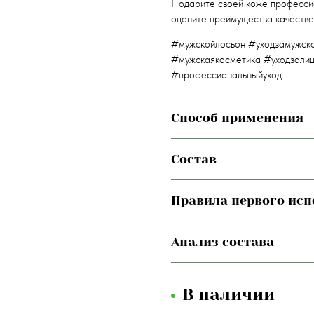
Подарите своей коже профессио
оцените преимущества качестве
#мужскойлосьон #уходзамужск
#мужскаякосметика #уходзали
#профессиональныйуход
Способ применения
Состав
Правила первого ис
Анализ состава
В наличии