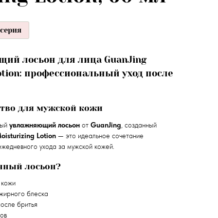
серия
ий лосьон для лица GuanJing
Lotion: профессиональный уход после
тво для мужской кожи
ный
увлажняющий лосьон
от
GuanJing
, созданный
oisturizing Lotion
— это идеальное сочетание
ежедневного ухода за мужской кожей.
нный лосьон?
кожи
жирного блеска
осле бритья
ов