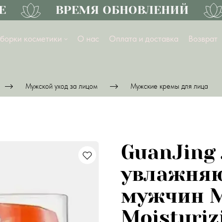
ВРЕМЯ ОБНОВЛЕНИЙ
борки косметики
О нас
Оплата и доставка
Возврат
Мужской уход за лицом
Мужские кремы для лица
GuanJing
увлажня
мужчин M
Moisturiz