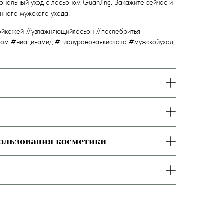
нальный уход с лосьоном GuanJing. Закажите сейчас и
нного мужского ухода!
ойкожей #увлажняющийлосьон #послебритья
цом #ниацинамид #гиалуроноваякислота #мужскойуход
пользования косметики