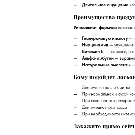
Длительное ощущение
ко
Преимущества проду
Уникальная формула
включает
Гиалуроновую кислоту
— г
Ниацинамид
— улучшение 
Витамин Е
— антиоксидант
Альфа-арбутин
— выравни
Натуральные эмоленты
— 
Кому подойдет лосьо
Для мужчин после бритья
При нормальной и сухой ко
При склонности к раздраж
Для ежедневного ухода
При необходимости интенс
Закажите прямо сейч