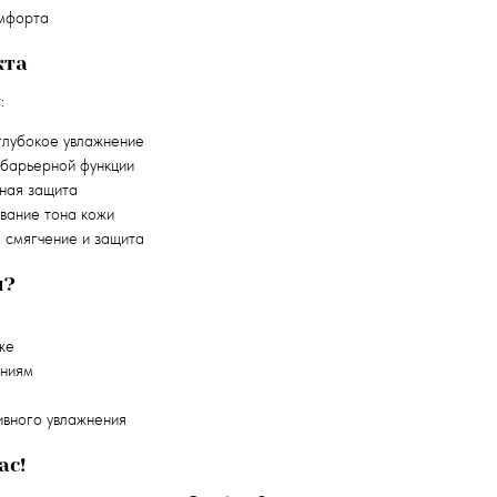
мфорта
кта
:
лубокое увлажнение
барьерной функции
ная защита
вание тона кожи
смягчение и защита
н?
же
ениям
ивного увлажнения
ас!