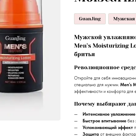
GuanJing
Мужская 
Мужской увлажняющ
Men’s Moisturizing 
бритья
Революционное средс
Откройте для себя инновацион
специально для мужчин.
Men’s M
эффективности и комфорта для 
Почему выбирают да
Интенсивное увлажнение
Быстрое впитывание
без 
Успокаивающий эффект
п
Защита
от внешних фактор