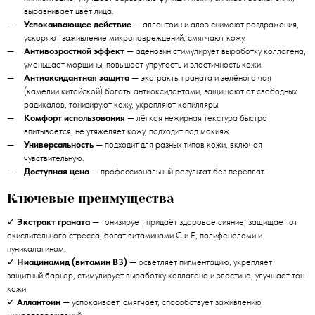
выравнивает цвет лица.
Успокаивающее действие
— аллантоин и алоэ снимают раздражения,
ускоряют заживление микроповреждений, смягчают кожу.
Антивозрастной эффект
— аденозин стимулирует выработку коллагена,
уменьшает морщины, повышает упругость и эластичность кожи.
Антиоксидантная защита
— экстракты граната и зелёного чая
(камелии китайской) богаты антиоксидантами, защищают от свободных
радикалов, тонизируют кожу, укрепляют капилляры.
Комфорт использования
— лёгкая нежирная текстура быстро
впитывается, не утяжеляет кожу, подходит под макияж.
Универсальность
— подходит для разных типов кожи, включая
чувствительную.
Доступная цена
— профессиональный результат без переплат.
Ключевые преимущества
✓
Экстракт граната
— тонизирует, придаёт здоровое сияние, защищает от
окислительного стресса, богат витаминами C и E, полифенолами и
пуникалагином.
✓
Ниацинамид (витамин B3)
— осветляет пигментацию, укрепляет
защитный барьер, стимулирует выработку коллагена и эластина, улучшает тон
кожи.
✓
Аллантоин
— успокаивает, смягчает, способствует заживлению