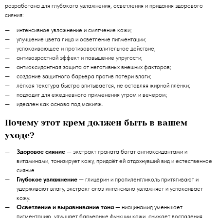
разработана для глубокого увлажнения, осветления и придания здорового
сияния:
интенсивное увлажнение и смягчение кожи;
улучшение цвета лица и осветление пигментации;
успокаивающее и противовоспалительное действие;
антивозрастной эффект и повышение упругости;
антиоксидантная защита от негативных внешних факторов;
создание защитного барьера против потери влаги;
лёгкая текстура быстро впитывается, не оставляя жирной плёнки;
подходит для ежедневного применения утром и вечером;
идеален как основа под макияж.
Почему этот крем должен быть в вашем
уходе?
Здоровое сияние
— экстракт граната богат антиоксидантами и
витаминами, тонизирует кожу, придаёт ей отдохнувший вид и естественное
сияние.
Глубокое увлажнение
— глицерин и пропиленгликоль притягивают и
удерживают влагу, экстракт алоэ интенсивно увлажняет и успокаивает
кожу.
Осветление и выравнивание тона
— ниацинамид уменьшает
пигментацию, улучшает барьерные функции кожи, снижает воспаления,