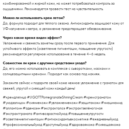
комбинированной и жирной кожи, но может потребоваться контроль за
ощущениями. Рекомендуется провести тест на чувствительность.
Можно ли использовать крем летом?
Да, формула подходит для тёплого сезона. Антиоксиданты защищают кожу от
УФ‑излучения и ветра, а увлажнение предотвращает обезвоживание.
Через какое время виден эффект?
Увлажнение и свежесть заметны сразу после первого применения. Для
устойчивого эффекта (осветление пигментации, повышение упругости)
рекомендуется регулярное использование в течение 4–6 недель.
Совместим ли крем с другими средствами ухода?
Да, его можно использовать в комплексе с сыворотками, масками и
солнцезащитными кремами. Подходит как основа под макияж.
Закажите сейчас и подарите своей коже нежное увлажнение с гранатом для
свежей, упругой и сияющей кожи каждый день!
#кремдлялица #JIGOTTPomegranateShiningCream #кремсгранатом
#уходзалицом #сияниекожи #увлажнениекожи #защитакожи #ниацинамид
#аллантоин #аденозин #экстракталоэ #экстрактзелёногочая
#экстрактграната #антивозрастнойуход #повышениеупругости
#осветлениепигментации #антиоксидантывкосметике #ежедневныйуход
#профессиональныйуход #доступныйуход #здороваякожа #сияющаякожа