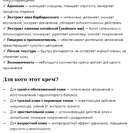
микроповреждений.
✓
Аденозин
— уменьшает морщины, повышает упругость, замедляет
процессы старения.
✓
Экстракт алоэ барбадосского
— интенсивно увлажняет, снимает
воспаления, ускоряет заживление, обладает антисептическим действием.
✓
Экстракт камелии китайской (зелёного чая)
— богат катехинами и
антиоксидантами, тонизирует, укрепляет капилляры, снимает покраснения.
✓
Глицерин и пропиленгликоль
— обеспечивают длительное увлажнение,
предотвращают сухость и шелушение.
✓
Лёгкая текстура
— быстро впитывается, не оставляет жирной плёнки, не
утяжеляет кожу.
✓
Экономичность
— небольшого количества крема хватает для одного
применения.
Для кого этот крем?
Для
сухой и обезвоженной кожи
— интенсивное увлажнение и
восстановление гидролипидного баланса.
Для
тусклой кожи с неровным тоном
— осветляющее действие
ниацинамида, сияние от экстракта граната.
Для
чувствительной кожи
— успокаивающее действие алоэ и
аллантоина, снижение покраснений и раздражений.
Для
возрастной кожи
— антивозрастной эффект аденозина, повышение
упругости и эластичности.