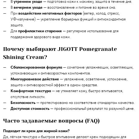
В
утреннем уходе
— подготовка кожи к макияжу, защита в течение дня.
В
вечернем уходе
— восстановление и питание во время сна.
При
воздействии негативных факторов
(ветер, холод, стресс,
УФ‑излучение) — укрепление барьерных функций и антиоксидантная
защита.
Для
профилактики старения
— регулярное использование для
поддержания здорового вида кожи.
Почему выбирают JIGOTT Pomegranate
Shining Cream?
Сбалансированная формула
— сочетание увлажняющих, осветляющих,
успокаивающих и антивозрастных компонентов.
Многоуровневое действие
— увлажнение, осветление, успокоение,
защита и антивозрастной эффект в одном средстве.
Комфортная текстура
— не утяжеляет кожу, быстро впитывается,
отсутствие липкости.
Безопасность
— протестировано на соответствие стандартам качества.
Доступная стоимость
— профессиональный результат по разумной цене.
Часто задаваемые вопросы (FAQ)
Подходит ли крем для жирной кожи?
Да, лёгкая текстура и быстрое впитывание делают крем подходящим для