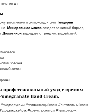
 течение дня
ты
ожу витаминами и антиоксидантами.
Глицерин
ние.
Минеральное масло
создает защитный барьер,
и.
Диметикон
защищает от внешних воздействий.
итывается
ска
использования
ытовой химии
 трещин
м профессиональный уход с кремом
 Pomegranate Hand Cream.
 #уходзаруками #увлажняющийкрем #питательныйкрем
#уходзакожейрук #кремсгранатом #красотарук