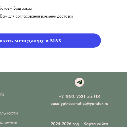
ботаем Ваш заказ
Вам для согласования времени доставки
сать менеджеру в MAX
та
+7 993 720 55 02
eucalypt-cosmetics@yandex.ru
альности
глашение
2024-2026 год.
Карта сайта