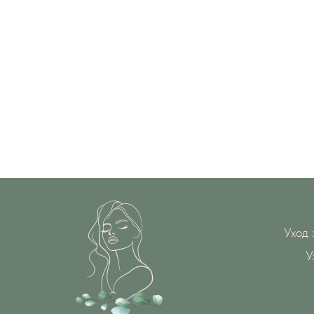
Уход 
У