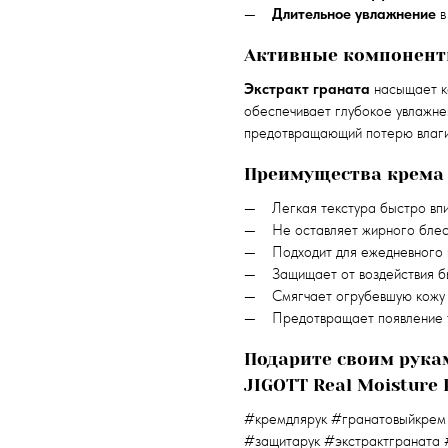
Длительное увлажнение
в
Активные компонен
Экстракт граната
насыщает к
обеспечивает глубокое увлажне
предотвращающий потерю влаг
Преимущества крема
Легкая текстура быстро вп
Не оставляет жирного бле
Подходит для ежедневного 
Защищает от воздействия б
Смягчает огрубевшую кожу
Предотвращает появление
Подарите своим рука
JIGOTT Real Moisture
#кремдлярук #гранатовыйкрем
#защитарук #экстрактграната 