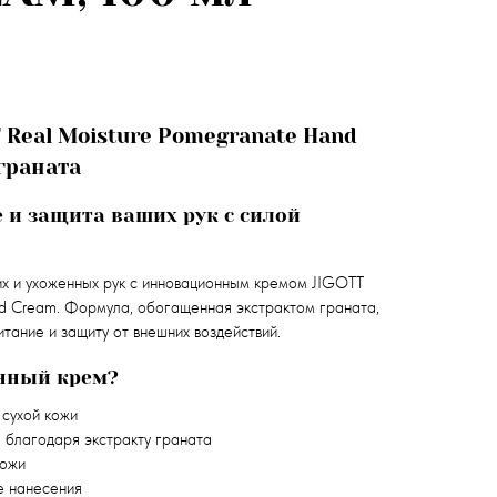
 Real Moisture Pomegranate Hand
граната
 и защита ваших рук с силой
их и ухоженных рук с инновационным кремом JIGOTT
d Cream. Формула, обогащенная экстрактом граната,
тание и защиту от внешних воздействий.
нный крем?
сухой кожи
а
благодаря экстракту граната
кожи
 нанесения