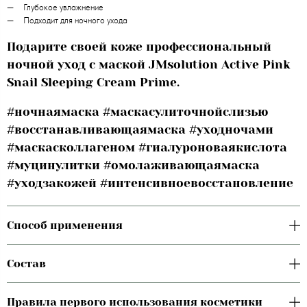
Глубокое увлажнение
Подходит для ночного ухода
Подарите своей коже профессиональный
ночной уход с маской JMsolution Active Pink
Snail Sleeping Cream Prime.
#ночнаямаска #маскасулиточнойслизью
#восстанавливающаямаска #уходночами
#маскасколлагеном #гиалуроноваякислота
#муцинулитки #омолаживающаямаска
#уходзакожей #интенсивноевосстановление
Способ применения
Состав
Правила первого использования косметики