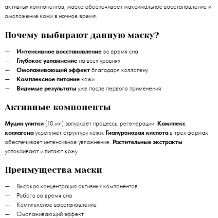
активных компонентов, маска обеспечивает максимальное восстановление и
омоложение кожи в ночное время.
Почему выбирают данную маску?
Интенсивное восстановление
во время сна
Глубокое увлажнение
на всех уровнях
Омолаживающий эффект
благодаря коллагену
Комплексное питание
кожи
Видимые результаты
уже после первого применения
Активные компоненты
Муцин улитки
(10 мл) запускает процессы регенерации.
Комплекс
коллагена
укрепляет структуру кожи.
Гиалуроновая кислота
в трех формах
обеспечивает интенсивное увлажнение.
Растительные экстракты
успокаивают и питают кожу.
Преимущества маски
Высокая концентрация активных компонентов
Работа во время сна
Комплексное восстановление
Омолаживающий эффект