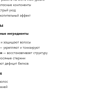
пасные компоненты
трый уход
копительный эффект
ты
ные ингредиенты
:
 и защищают волосы
— укрепляют и тонизируют
ен
— восстанавливает структуру
лосяные стержни
ют дефицит белков
я
волос
ржней