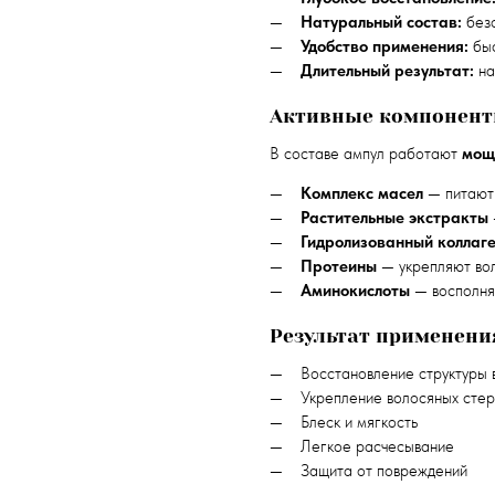
Натуральный состав:
безо
Удобство применения:
быс
Длительный результат:
на
Активные компонен
В составе ампул работают
мощ
Комплекс масел
— питают
Растительные экстракты
Гидролизованный коллаг
Протеины
— укрепляют во
Аминокислоты
— восполня
Результат применени
Восстановление структуры 
Укрепление волосяных сте
Блеск и мягкость
Легкое расчесывание
Защита от повреждений