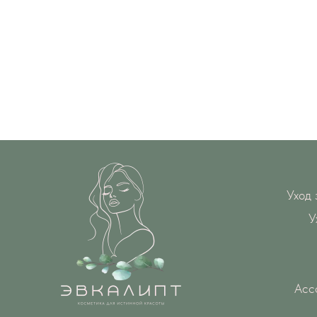
Уход 
У
Асс