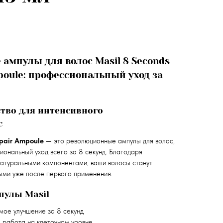
ампулы для волос Masil 8 Seconds
mpoule: профессиональный уход за
тво для интенсивного
с
epair Ampoule
— это революционные ампулы для волос,
ональный уход всего за 8 секунд. Благодаря
атуральными компонентами, ваши волосы станут
ыми уже после первого применения.
пулы Masil
мое улучшение за 8 секунд
:
работа на клеточном уровне