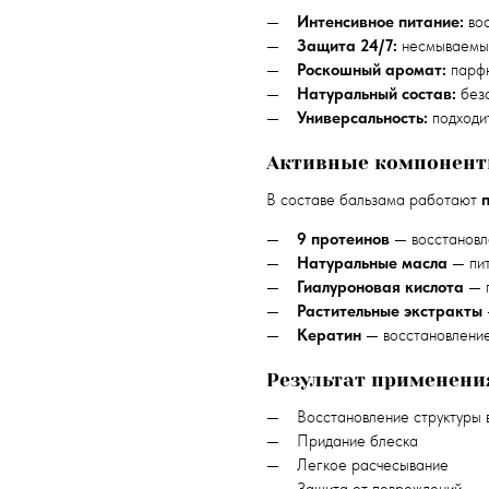
Интенсивное питание:
вос
Защита 24/7:
несмываемый
Роскошный аромат:
парфю
Натуральный состав:
безо
Универсальность:
подходит
Активные компонен
В составе бальзама работают
9 протеинов
— восстановл
Натуральные масла
— пит
Гиалуроновая кислота
— г
Растительные экстракты
Кератин
— восстановление
Результат применени
Восстановление структуры 
Придание блеска
Легкое расчесывание