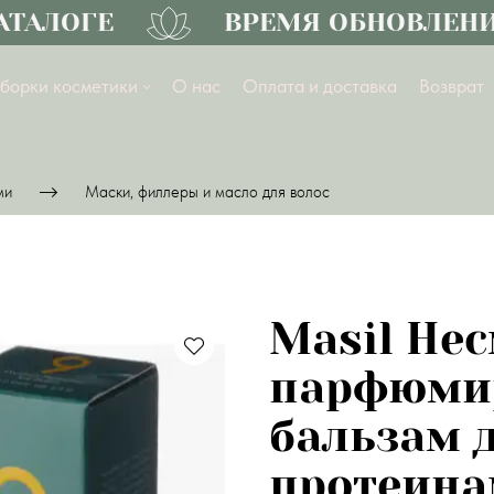
АЛОГЕ
ВРЕМЯ ОБНОВЛЕНИЙ
борки косметики
О нас
Оплата и доставка
Возврат
ми
Маски, филлеры и масло для волос
Masil Не
парфюми
бальзам д
протеина