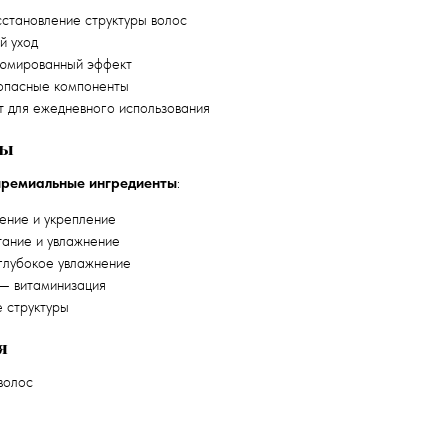
становление структуры волос
 уход
мированный эффект
пасные компоненты
 для ежедневного использования
ты
премиальные ингредиенты
:
ение и укрепление
ание и увлажнение
лубокое увлажнение
— витаминизация
 структуры
я
волос