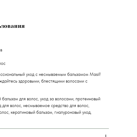
ьзования
в
лос
ссиональный уход с несмываемым бальзамом Masil!
ждайтесь здоровыми, блестящими волосами с
бальзам для волос, уход за волосами, протеиновый
 для волос, несмываемое средство для волос,
олос, кератиновый бальзам, гиалуроновый уход,