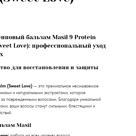
новый бальзам Masil 9 Protein
Sweet Love): профессиональный уход
х
тво для восстановления и защиты
alm (Sweet Love)
— это премиальное несмываемое
инами и натуральными экстрактами, которое
 за поврежденными волосами. Благодаря уникальной
ами, ваши волосы станут сильными, блестящими и
ствий.
ьзам Masil
ние:
работа на всех уровнях волоса