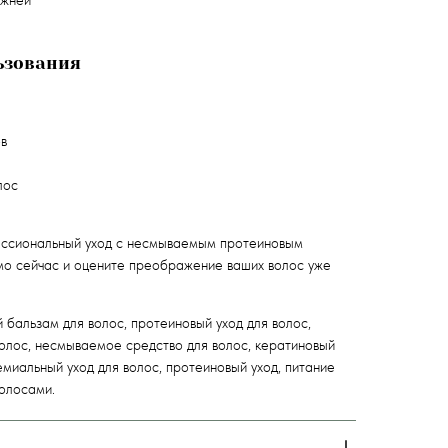
ржней
я
ьзования
в
лос
ссиональный уход с несмываемым протеиновым
мо сейчас и оцените преображение ваших волос уже
бальзам для волос, протеиновый уход для волос,
волос, несмываемое средство для волос, кератиновый
емиальный уход для волос, протеиновый уход, питание
волосами.