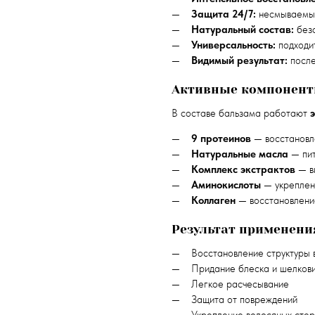
Защита 24/7:
несмываемый
Натуральный состав:
безо
Универсальность:
подходит
Видимый результат:
после
Активные компонен
В составе бальзама работают
9 протеинов
— восстановл
Натуральные масла
— пит
Комплекс экстрактов
— в
Аминокислоты
— укреплен
Коллаген
— восстановлени
Результат применени
Восстановление структуры 
Придание блеска и шелков
Легкое расчесывание
Защита от повреждений