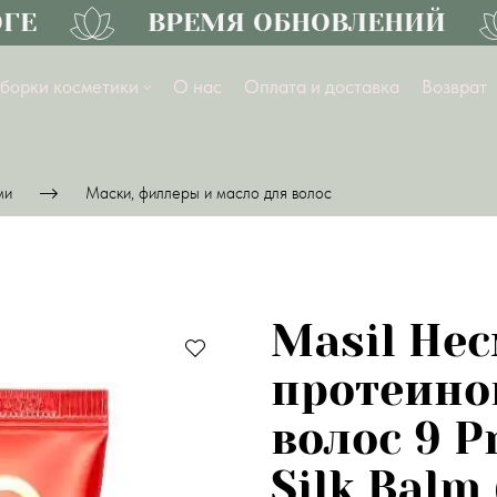
Е
ВРЕМЯ ОБНОВЛЕНИЙ
борки косметики
О нас
Оплата и доставка
Возврат
ми
Маски, филлеры и масло для волос
Masil Не
протеино
волос 9 P
Silk Balm 