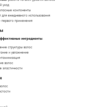
 уход
пасные компоненты
 для ежедневного использования
 первого применения
ты
эффективные ингредиенты
:
ение структуры волос
ание и увлажнение
итаминизация
ие волос
е эластичности
я
волос
истости