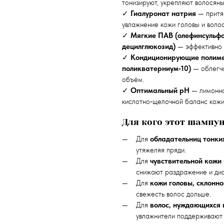
тонизируют, укрепляют волосян
✓
Гиалуронат натрия
— притяг
увлажнение кожи головы и волос
✓
Мягкие ПАВ (олефинсульфо
децилглюкозид)
— эффективно 
✓
Кондиционирующие полиме
поликватерниум‑10)
— облегча
объём.
✓
Оптимальный pH
— лимонна
кислотно‑щелочной баланс кожи
Для кого этот шампу
Для
обладательниц тонки
утяжеляя пряди.
Для
чувствительной кожи
снижают раздражение и ди
Для
кожи головы, склонно
свежесть волос дольше.
Для
волос, нуждающихся 
увлажнители поддерживают