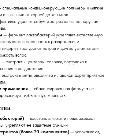
 специальные кондиционирующие полимеры и мягкие
 и пышными от корней до кончиков.
ективно удаляет себум и загрязнения, не нарушая
вы.
м
— фермент лактобактерий укрепляет естественную
вительность и склонность к раздражениям.
глицерин, гиалуронат натрия и другие увлажнители
омкость волос.
— экстракты центеллы, солодки, портулака и
снения и раздражение.
экстракты мяты, эвкалипта и лаванды дарят приятное
ды.
о применения
— сбалансированная формула не
провоцирует избыточную жирность.
тва
тобактерий)
— восстанавливают и поддерживают
ы, укрепляют её защитные функции.
страктов (более 20 компонентов)
— успокаивают,