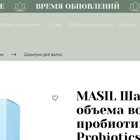
ВРЕМЯ ОБНОВЛЕНИЙ
борки косметики
О нас
Оплата и доставка
Возврат
ми
Шампуни для волос
MASIL Ша
объема во
пробиоти
Probiotic