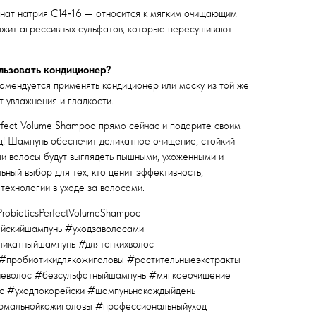
ат натрия C14‑16 — относится к мягким очищающим
жит агрессивных сульфатов, которые пересушивают
льзовать кондиционер?
омендуется применять кондиционер или маску из той же
т увлажнения и гладкости.
erfect Volume Shampoo прямо сейчас и подарите своим
! Шампунь обеспечит деликатное очищение, стойкий
и волосы будут выглядеть пышными, ухоженными и
ный выбор для тех, кто ценит эффективность,
технологии в уходе за волосами.
obioticsPerfectVolumeShampoo
йскийшампунь #уходзаволосами
икатныйшампунь #длятонкихволос
 #пробиотикидлякожиголовы #растительныеэкстракты
иеволос #безсульфатныйшампунь #мягкоеочищение
с #уходпокорейски #шампуньнакаждыйдень
рмальнойкожиголовы #профессиональныйуход