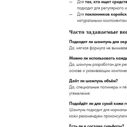
Для
тех, кто ищет средс
подходит для регулярного и
Для
поклонников корейск
натуральными компонентами
Часто задаваемые во
Подходит ли шампунь для ок
Да, мягкая формула не вымывает
Можно ли использовать кажд
Да, шампунь разработан для р
основе и ухаживающим компоне
Даёт ли шампунь объём?
Да, специальные полимеры и лё
утяжеления.
Подойдёт ли для сухой кожи 
Шампунь подходит для нормально
кожи рекомендуем проконсульти
Есть ли в составе сульфаты?