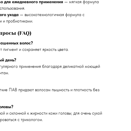
тво для ежедневного применения
— мягкая формула
спользования.
ого ухода
— высокотехнологичная формула с
 и пробиотиками.
просы (FAQ)
рашенных волос?
 пигмент и сохраняет яркость цвета.
ый день?
егулярного применения благодаря деликатной моющей
нтам.
гкие ПАВ придают волосам пышность и плотность без
головы?
й и склонной к жирности кожи головы; для очень сухой
роваться с трихологом.