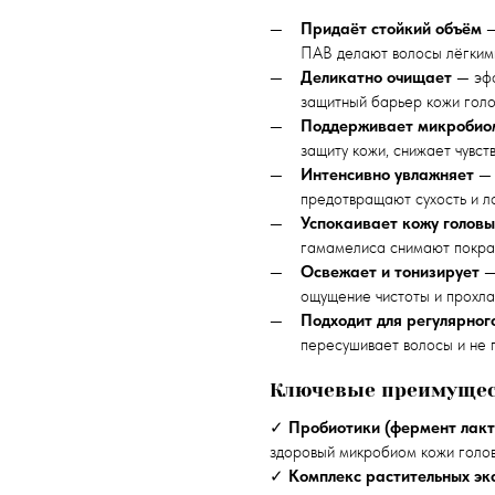
Придаёт стойкий объём
—
ПАВ делают волосы лёгкими
Деликатно очищает
— эфф
защитный барьер кожи голо
Поддерживает микробио
защиту кожи, снижает чувст
Интенсивно увлажняет
— 
предотвращают сухость и л
Успокаивает кожу головы
гамамелиса снимают покра
Освежает и тонизирует
— 
ощущение чистоты и прохла
Подходит для регулярног
пересушивает волосы и не 
Ключевые преимущес
✓
Пробиотики (фермент лак
здоровый микробиом кожи голов
✓
Комплекс растительных эк