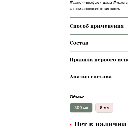
#салонныйэффектдома #укрепл
#тонизированиекожиголовы
Способ применения
Состав
Правила первого ис
Анализ состава
Объем:
300 мл
8 мл
Нет в наличии