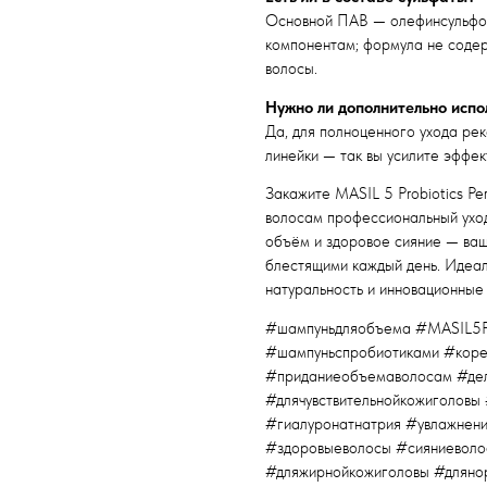
Основной ПАВ — олефинсульфон
компонентам; формула не содер
волосы.
Нужно ли дополнительно испо
Да, для полноценного ухода рек
линейки — так вы усилите эффек
Закажите MASIL 5 Probiotics P
волосам профессиональный уход
объём и здоровое сияние — ваш
блестящими каждый день. Идеаль
натуральность и инновационные 
#шампуньдляобъема #MASIL5Pr
#шампуньспробиотиками #коре
#приданиеобъемаволосам #дел
#длячувствительнойкожиголовы
#гиалуронатнатрия #увлажнен
#здоровыеволосы #сияниеволо
#дляжирнойкожиголовы #дляно