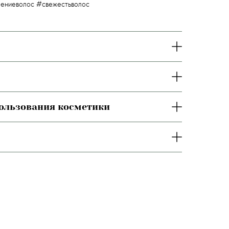
ениеволос #свежестьволос
пользования косметики