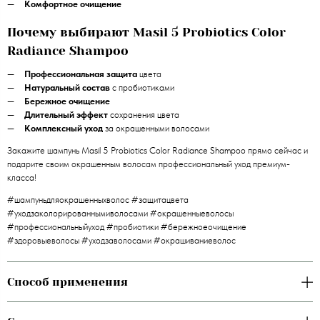
Комфортное очищение
Почему выбирают Masil 5 Probiotics Color
Radiance Shampoo
Профессиональная защита
цвета
Натуральный состав
с пробиотиками
Бережное очищение
Длительный эффект
сохранения цвета
Комплексный уход
за окрашенными волосами
Закажите шампунь Masil 5 Probiotics Color Radiance Shampoo прямо сейчас и
подарите своим окрашенным волосам профессиональный уход премиум-
класса!
#шампуньдляокрашенныхволос #защитацвета
#уходзаколорированнымиволосами #окрашенныеволосы
#профессиональныйуход #пробиотики #бережноеочищение
#здоровыеволосы #уходзаволосами #окрашиваниеволос
Способ применения