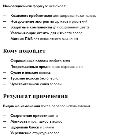
Инновационная формула
включает:
Комплекс пробиотиков
для здоровья кожи головы
Натуральные экстракты
фруктов и растений
Защитные компоненты
для сохранения цвета
Увлажняющие агенты
для мягкости волос
Мягкие ПАВ
для деликатного очищения
Кому подойдет
Окрашенные волосы
любого типа
Поврежденные пряди
после окрашивания
Сухие и ломкие
волосы
Тусклые волосы
без блеска
Чувствительная кожа
головы
Результат применения
Видимые изменения
после первого использования:
Сохранение яркости
цвета
Мягкость
и послушность волос
Здоровый блеск
и сияние
Укрепление
структуры волос