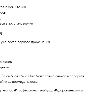
сле окрашивания
лосы
ди
ся в восстановлении
я
уже после первого применения:
ончиков
дений
 Salon Super Mild Hair Mask прямо сейчас и подарите
ый уход премиум-класса!
дляволос #профессиональныйуход #здоровыеволосы