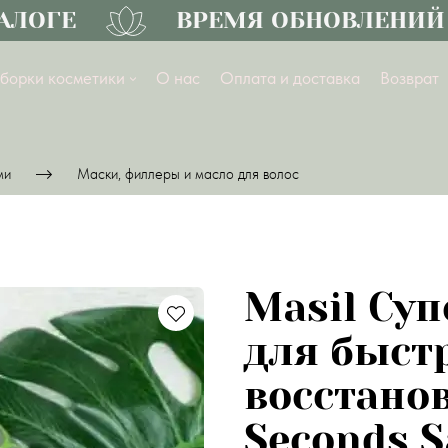
ОГЕ
ВРЕМЯ ОБНОВЛЕНИЙ
борки косметики
О нас
Оплата и доставка
Возврат
ми
Маски, филлеры и масло для волос
Masil Су
для быст
восстано
Seconds S