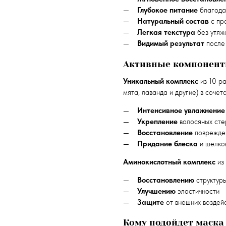
Глубокое питание
благодар
Натуральный состав
с пр
Легкая текстура
без утяж
Видимый результат
после
Активные компонен
Уникальный комплекс
из 10 ра
мята, лаванда и другие) в соче
Интенсивное увлажнение
Укрепление
волосяных сте
Восстановление
поврежден
Придание блеска
и шелко
Аминокислотный комплекс
из 
Восстановлению
структур
Улучшению
эластичности
Защите
от внешних воздей
Кому подойдет маска