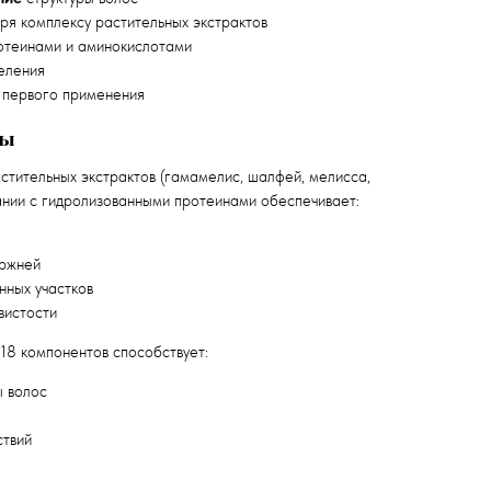
я комплексу растительных экстрактов
отеинами и аминокислотами
еления
 первого применения
ты
стительных экстрактов (гамамелис, шалфей, мелисса,
тании с гидролизованными протеинами обеспечивает:
ржней
ных участков
вистости
18 компонентов способствует:
ы волос
ствий