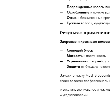
Поврежденные
волосы по
Ослабленные
и ломкие во
Сухие
и безжизненные пря
Тусклые
волосы, нуждающие
Результат применени
Здоровые и красивые волосы
Сияющий блеск
Мягкость
и послушность
Укрепление
от корней до к
Защита
от будущих повреж
Закажите маску Masil 8 Seconds
своим волосам профессиональн
#восстановлениеволос #маска
#уходзаволосами