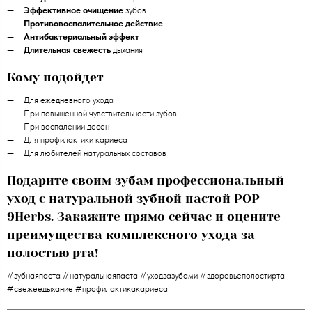
Эффективное очищение
зубов
Противовоспалительное действие
Антибактериальный эффект
Длительная свежесть
дыхания
Кому подойдет
Для ежедневного ухода
При повышенной чувствительности зубов
При воспалении десен
Для профилактики кариеса
Для любителей натуральных составов
Подарите своим зубам профессиональный
уход с натуральной зубной пастой POP
9Herbs. Закажите прямо сейчас и оцените
преимущества комплексного ухода за
полостью рта!
#зубнаяпаста #натуральнаяпаста #уходзазубами #здоровьеполостирта
#свежеедыхание #профилактикакариеса