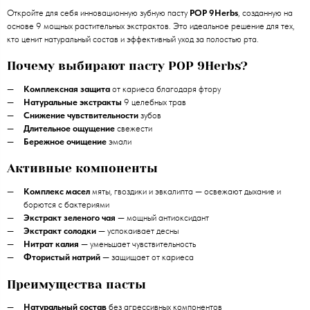
Откройте для себя инновационную зубную пасту
POP 9Herbs
, созданную на
основе 9 мощных растительных экстрактов. Это идеальное решение для тех,
кто ценит натуральный состав и эффективный уход за полостью рта.
Почему выбирают пасту POP 9Herbs?
Комплексная защита
от кариеса благодаря фтору
Натуральные экстракты
9 целебных трав
Снижение чувствительности
зубов
Длительное ощущение
свежести
Бережное очищение
эмали
Активные компоненты
Комплекс масел
мяты, гвоздики и эвкалипта — освежают дыхание и
борются с бактериями
Экстракт зеленого чая
— мощный антиоксидант
Экстракт солодки
— успокаивает десны
Нитрат калия
— уменьшает чувствительность
Фтористый натрий
— защищает от кариеса
Преимущества пасты
Натуральный состав
без агрессивных компонентов