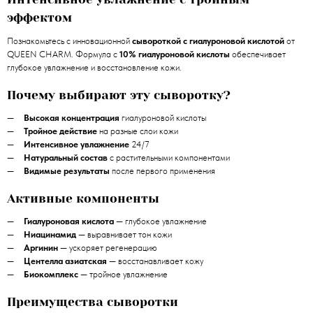
эффектом
Познакомьтесь с инновационной
сывороткой с гиалуроновой кислотой
от
QUEEN CHARM. Формула с
10% гиалуроновой кислоты
обеспечивает
глубокое увлажнение и восстановление кожи.
Почему выбирают эту сыворотку?
Высокая концентрация
гиалуроновой кислоты
Тройное действие
на разные слои кожи
Интенсивное увлажнение
24/7
Натуральный состав
с растительными компонентами
Видимые результаты
после первого применения
Активные компоненты
Гиалуроновая кислота
— глубокое увлажнение
Ниацинамид
— выравнивает тон кожи
Аргинин
— ускоряет регенерацию
Центелла азиатская
— восстанавливает кожу
Биокомплекс
— тройное увлажнение
Преимущества сыворотки