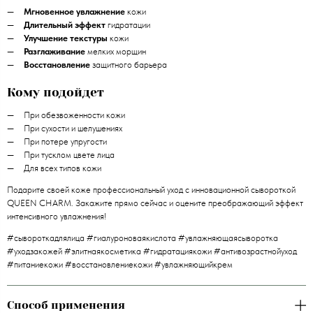
Мгновенное увлажнение
кожи
Длительный эффект
гидратации
Улучшение текстуры
кожи
Разглаживание
мелких морщин
Восстановление
защитного барьера
Кому подойдет
При обезвоженности кожи
При сухости и шелушениях
При потере упругости
При тусклом цвете лица
Для всех типов кожи
Подарите своей коже профессиональный уход с инновационной сывороткой
QUEEN CHARM. Закажите прямо сейчас и оцените преображающий эффект
интенсивного увлажнения!
#сывороткадлялица #гиалуроноваякислота #увлажняющаясыворотка
#уходзакожей #элитнаякосметика #гидратациякожи #антивозрастнойуход
#питаниекожи #восстановлениекожи #увлажняющийкрем
Способ применения