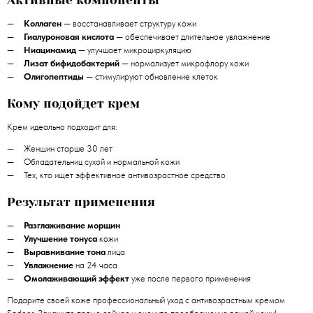
Активные компоненты
Коллаген
— восстанавливает структуру кожи
Гиалуроновая кислота
— обеспечивает длительное увлажнение
Ниацинамид
— улучшает микроциркуляцию
Лизат бифидобактерий
— нормализует микрофлору кожи
Олигопептиды
— стимулируют обновление клеток
Кому подойдет крем
Крем идеально подходит для:
Женщин старше 30 лет
Обладательниц сухой и нормальной кожи
Тех, кто ищет эффективное антивозрастное средство
Результат применения
Разглаживание морщин
Улучшение тонуса
кожи
Выравнивание тона
лица
Увлажнение
на 24 часа
Омолаживающий эффект
уже после первого применения
Подарите своей коже профессиональный уход с антивозрастным кремом