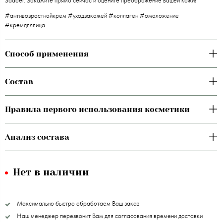
Sadoer. Закажите прямо сейчас и оцените преображение вашей кожи!
#антивозрастнойкрем #уходзакожей #коллаген #омоложение
#кремдлялица
Способ применения
Состав
Правила первого использования косметики
Анализ состава
Нет в наличии
Максимально быстро обработаем Ваш заказ
Наш менеджер перезвонит Вам для согласования времени доставки