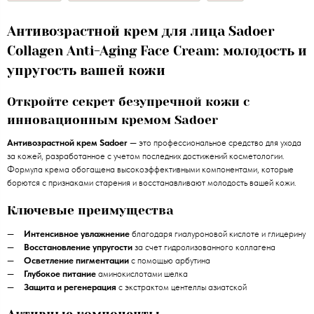
Антивозрастной крем для лица Sadoer
Collagen Anti-Aging Face Cream: молодость и
упругость вашей кожи
Откройте секрет безупречной кожи с
инновационным кремом Sadoer
Антивозрастной крем Sadoer
— это профессиональное средство для ухода
за кожей, разработанное с учетом последних достижений косметологии.
Формула крема обогащена высокоэффективными компонентами, которые
борются с признаками старения и восстанавливают молодость вашей кожи.
Ключевые преимущества
Интенсивное увлажнение
благодаря гиалуроновой кислоте и глицерину
Восстановление упругости
за счет гидролизованного коллагена
Осветление пигментации
с помощью арбутина
Глубокое питание
аминокислотами шелка
Защита и регенерация
с экстрактом центеллы азиатской