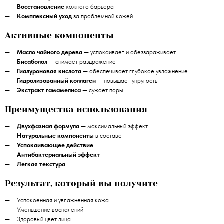
Восстановление
кожного барьера
Комплексный уход
за проблемной кожей
Активные компоненты
Масло чайного дерева
— успокаивает и обеззараживает
Бисаболол
— снимает раздражение
Гиалуроновая кислота
— обеспечивает глубокое увлажнение
Гидролизованный коллаген
— повышает упругость
Экстракт гамамелиса
— сужает поры
Преимущества использования
Двухфазная формула
— максимальный эффект
Натуральные компоненты
в составе
Успокаивающее действие
Антибактериальный эффект
Легкая текстура
Результат, который вы получите
Успокоенная и увлажненная кожа
Уменьшение воспалений
Здоровый цвет лица