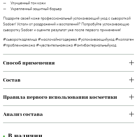
Улучшенный тон кожи
Укрепленный защитный барьер
Подарите своей коже профессиональный успокаивающий уход с сывороткой
Sadoer! Устали от раздражений и воспалений? Попробуйте успокаивающую
сыворотку Sadoer и оцените результат уже после первого применения!
#сывороткадлялица #маслочайногодерева #успокаивающийуход #коллаген
#проблемнаякожа #чувствительнаякожа #антибактериальныйуход
Способ применения
Состав
Правила первого использования косметики
Анализ состава
В наличии