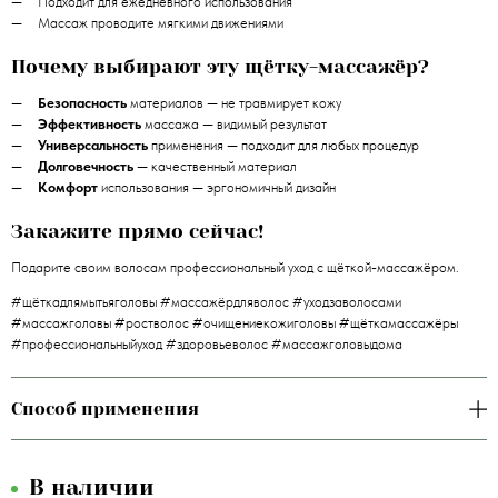
Подходит для ежедневного использования
Массаж проводите мягкими движениями
Почему выбирают эту щётку-массажёр?
Безопасность
материалов — не травмирует кожу
Эффективность
массажа — видимый результат
Универсальность
применения — подходит для любых процедур
Долговечность
— качественный материал
Комфорт
использования — эргономичный дизайн
Закажите прямо сейчас!
Подарите своим волосам профессиональный уход с щёткой-массажёром.
#щёткадлямытьяголовы #массажёрдляволос #уходзаволосами
#массажголовы #ростволос #очищениекожиголовы #щёткамассажёры
#профессиональныйуход #здоровьеволос #массажголовыдома
Способ применения
В наличии