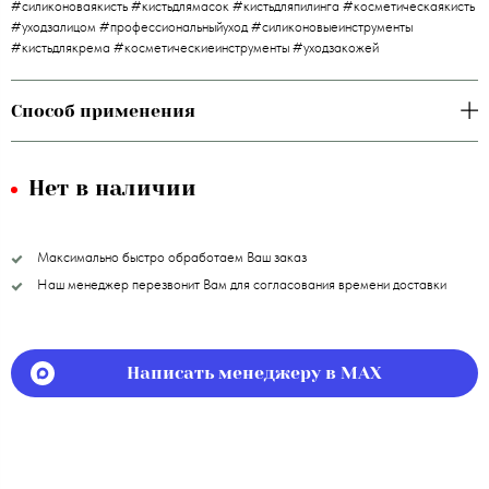
#силиконоваякисть #кистьдлямасок #кистьдляпилинга #косметическаякисть
#уходзалицом #профессиональныйуход #силиконовыеинструменты
#кистьдлякрема #косметическиеинструменты #уходзакожей
Способ применения
Нет в наличии
Максимально быстро обработаем Ваш заказ
Наш менеджер перезвонит Вам для согласования времени доставки
Написать менеджеру в MAX