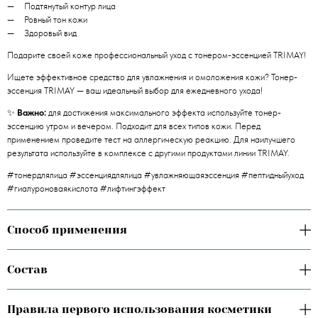
Подтянутый контур лица
Ровный тон кожи
Здоровый вид
Подарите своей коже профессиональный уход с тонером-эссенцией TRIMAY!
Ищете эффективное средство для увлажнения и омоложения кожи? Тонер-
эссенция TRIMAY — ваш идеальный выбор для ежедневного ухода!
✨
Важно:
для достижения максимального эффекта используйте тонер-
эссенцию утром и вечером. Подходит для всех типов кожи. Перед
применением проведите тест на аллергическую реакцию. Для наилучшего
результата используйте в комплексе с другими продуктами линии TRIMAY.
#тонердлялица #эссенциядлялица #увлажняющаяэссенция #пептидныйуход
#гиалуроноваякислота #лифтингэффект
Способ применения
Состав
Правила первого использования косметики