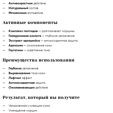
Антивозрастное
действие
Натуральный
состав
Мгновенное
впитывание
Активные компоненты
Комплекс пептидов
— разглаживает морщины
Гиалуроновая кислота
— глубокое увлажнение
Экстракт эдельвейса
— антиоксидантная защита
Аденозин
— омоложение кожи
Глутатион
— осветление тона
Преимущества использования
Глубокое
увлажнение
Выравнивание
тона кожи
Лифтинг
эффект
Антиоксидантная
защита
Омолаживающее
действие
Результат, который вы получите
Увлажненная и сияющая кожа
Уменьшение морщин