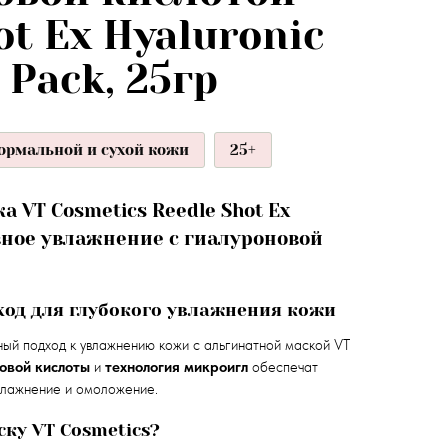
ot Ex Hyaluronic
 Pack, 25гр
ормальной и сухой кожи
25+
 VT Cosmetics Reedle Shot Ex
ивное увлажнение с гиалуроновой
од для глубокого увлажнения кожи
ый подход к увлажнению кожи с альгинатной маской VT
овой кислоты
и
технология микроигл
обеспечат
влажнение и омоложение.
ку VT Cosmetics?