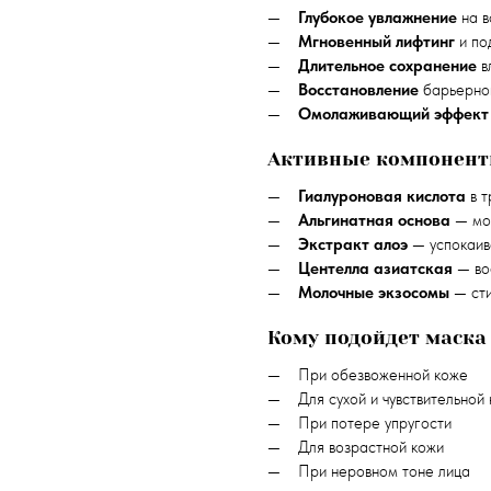
Глубокое увлажнение
на в
Мгновенный лифтинг
и по
Длительное сохранение
в
Восстановление
барьерной
Омолаживающий эффект
Активные компоненты
Гиалуроновая кислота
в т
Альгинатная основа
— мо
Экстракт алоэ
— успокаив
Центелла азиатская
— во
Молочные экзосомы
— сти
Кому подойдет маска 
При обезвоженной коже
Для сухой и чувствительной
При потере упругости
Для возрастной кожи
При неровном тоне лица