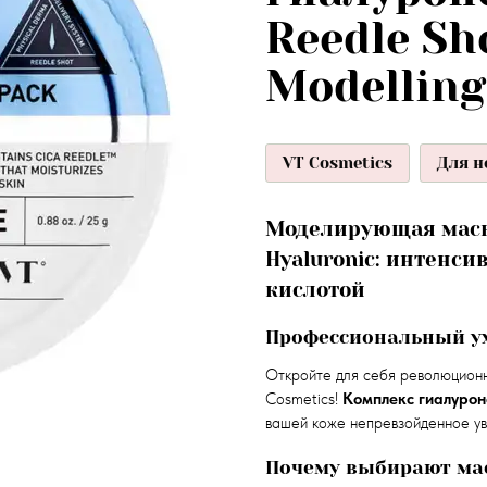
Reedle Sh
Modelling
VT Cosmetics
Для н
Моделирующая маска
Hyaluronic: интенс
кислотой
Профессиональный ух
Откройте для себя революционн
Cosmetics!
Комплекс гиалурон
вашей коже непревзойденное у
Почему выбирают мас