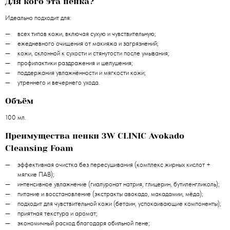
Для кого эта пенка?
Идеально подходит для:
всех типов кожи, включая сухую и чувствительную;
ежедневного очищения от макияжа и загрязнений;
кожи, склонной к сухости и стянутости после умывания;
профилактики раздражения и шелушения;
поддержания увлажнённости и мягкости кожи;
утреннего и вечернего ухода.
Объём
100 мл.
Преимущества пенки 3W CLINIC Avokado
Cleansing Foam
эффективная очистка без пересушивания (комплекс жирных кислот +
мягкие ПАВ);
интенсивное увлажнение (гиалуронат натрия, глицерин, бутиленгликоль);
питание и восстановление (экстракты авокадо, макадамии, мёда);
подходит для чувствительной кожи (бетаин, успокаивающие компоненты);
приятная текстура и аромат;
экономичный расход благодаря обильной пене;