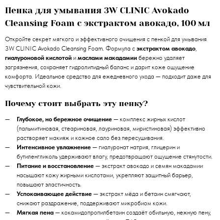
Пенка для умывания 3W CLINIC Avokado
Cleansing Foam с экстрактом авокадо, 100 мл
Откройте секрет мягкого и эффективного очищения с пенкой для умывания
3W CLINIC Avokado Cleansing Foam. Формула с
экстрактом авокадо
,
гиалуроновой кислотой
и
маслами макадамии
бережно удаляет
загрязнения, сохраняет гидролипидный баланс и дарит коже ощущение
комфорта. Идеальное средство для ежедневного ухода — подходит даже для
чувствительной кожи.
Почему стоит выбрать эту пенку?
Глубокое, но бережное очищение
— комплекс жирных кислот
(пальмитиновая, стеариновая, лауриновая, миристиновая) эффективно
растворяет макияж и кожное сало без пересушивания.
Интенсивное увлажнение
— гиалуронат натрия, глицерин и
бутиленгликоль удерживают влагу, предотвращают ощущение стянутости.
Питание и восстановление
— экстракт авокадо и семян макадамии
насыщают кожу жирными кислотами, укрепляют защитный барьер,
повышают эластичность.
Успокаивающее действие
— экстракт мёда и бетаин смягчают,
снижают раздражение, поддерживают микробиом кожи.
Мягкая пена
— кокамидопропилбетаин создаёт обильную, нежную пену,