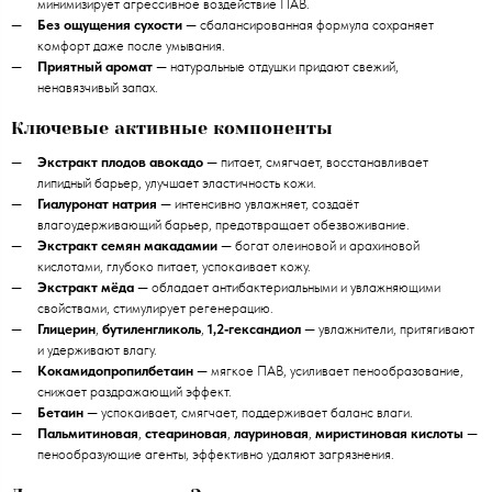
минимизирует агрессивное воздействие ПАВ.
Без ощущения сухости
— сбалансированная формула сохраняет
комфорт даже после умывания.
Приятный аромат
— натуральные отдушки придают свежий,
ненавязчивый запах.
Ключевые активные компоненты
Экстракт плодов авокадо
— питает, смягчает, восстанавливает
липидный барьер, улучшает эластичность кожи.
Гиалуронат натрия
— интенсивно увлажняет, создаёт
влагоудерживающий барьер, предотвращает обезвоживание.
Экстракт семян макадамии
— богат олеиновой и арахиновой
кислотами, глубоко питает, успокаивает кожу.
Экстракт мёда
— обладает антибактериальными и увлажняющими
свойствами, стимулирует регенерацию.
Глицерин
,
бутиленгликоль
,
1,2‑гександиол
— увлажнители, притягивают
и удерживают влагу.
Кокамидопропилбетаин
— мягкое ПАВ, усиливает пенообразование,
снижает раздражающий эффект.
Бетаин
— успокаивает, смягчает, поддерживает баланс влаги.
Пальмитиновая
,
стеариновая
,
лауриновая
,
миристиновая кислоты
—
пенообразующие агенты, эффективно удаляют загрязнения.