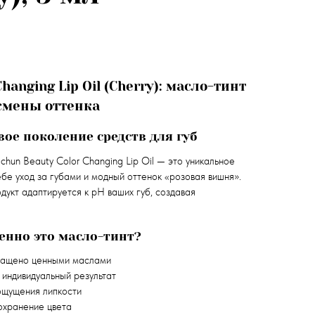
Changing Lip Oil (Cherry): масло-тинт
 смены оттенка
вое поколение средств для губ
chun Beauty Color Changing Lip Oil — это уникальное
ебе уход за губами и модный оттенок «розовая вишня».
укт адаптируется к pH ваших губ, создавая
нно это масло-тинт?
ащено ценными маслами
индивидуальный результат
щущения липкости
охранение цвета