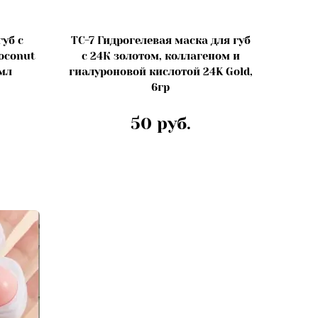
губ с
TC-7 Гидрогелевая маска для губ
coconut
с 24К золотом, коллагеном и
 мл
гиалуроновой кислотой 24K Gold,
6гр
50 руб.