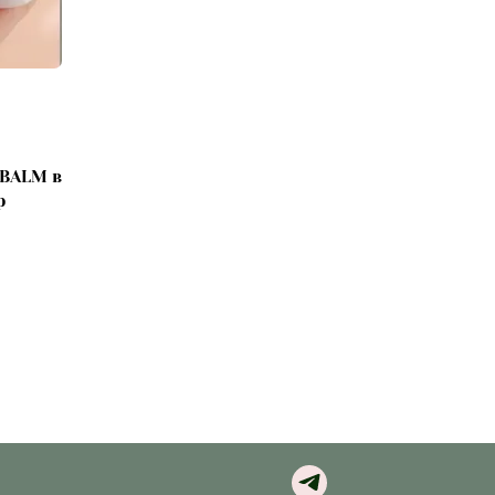
 BALM в
р