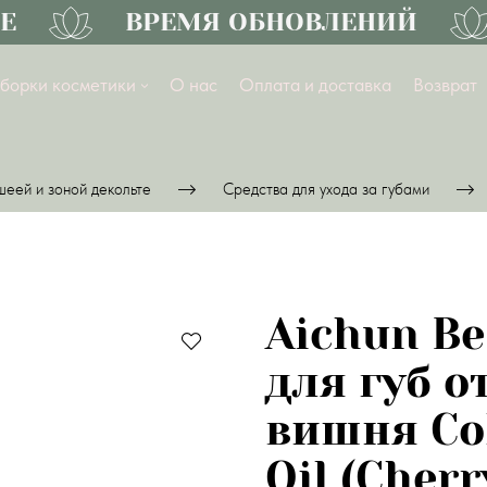
ВРЕМЯ ОБНОВЛЕНИЙ
борки косметики
О нас
Оплата и доставка
Возврат
шеей и зоной декольте
Средства для ухода за губами
Aichun B
для губ о
вишня Col
Oil (Cherr