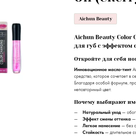
Aichun Beauty
Aichun Beauty Color 
для губ с эффектом
Откройте для себя но
Инновационное масло-тинт
Ai
средство, которое сочетает в с
Благодаря особой формуле, прод
неповторимый цвет.
Почему выбирают име
Натуральный уход
— обог
Эффект смены оттенка
— 
Легкое нанесение
— без о
Стойкость
— длительное с