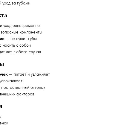
 уход за губами
кта
и уход одновременно
зопасные компоненты
ие
— не сушит губы
 носить с собой
ит для любого случая
ты
очек
— питает и увлажняет
успокаивает
т естественный оттенок
внешних факторов
я
ы
енок