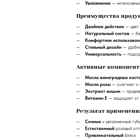
Увлажнение
— интенсивный
Преимущества проду
Двойное действие
— цвет 
Натуральный состав
— бе
Комфортное использован
Стильный дизайн
— удобно
Универсальность
— подход
Активные компонен
Масло виноградных кост
Масло розы
— смягчает и 
Экстракт вишни
— придае
Витамин E
— защищает от 
Результат применени
Сочные
и увлажненные губ
Естественный
розовый отт
Привлекательный
блеск